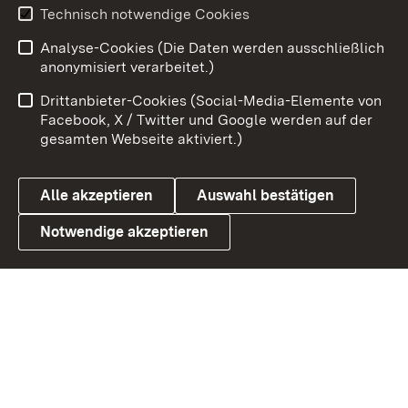
Youtube
Technisch notwendige Cookies
Analyse-Cookies (Die Daten werden ausschließlich
Zum 
anonymisiert verarbeitet.)
Impressum
Kontakt
Drittanbieter-Cookies (Social-Media-Elemente von
Benutzungshinweise
Barrierefreiheit
Facebook, X / Twitter und Google werden auf der
gesamten Webseite aktiviert.)
Datenschutz
Cookies
Alle akzeptieren
Auswahl bestätigen
Notwendige akzeptieren
Link zum Landesportal