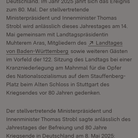
Deutschland. Im Jahr 2025 jährt sich das Ereignis
zum 80. Mal. Der stellvertretende
Ministerpräsident und Innenminister Thomas
Strobl wird anlässlich dieses Jahrestages am 14.
Mai gemeinsam mit Landtagspräsidentin
Extern:
Muhterem Aras, Mitgliedern des
Landtages
(Öffnet in neuem Fenster)
von Baden-Württemberg
sowie weiteren Gästen
im Vorfeld der 122. Sitzung des Landtags bei einer
Kranzniederlegung am Mahnmal für die Opfer
des Nationalsozialismus auf dem Stauffenberg-
Platz beim Alten Schloss in Stuttgart des
Kriegsendes vor 80 Jahren gedenken.
Der stellvertretende Ministerpräsident und
Innenminister Thomas Strobl sagte anlässlich des
Jahrestages der Befreiung und 80 Jahre
Kriegsende in Deutschland am 8. Mai 2025: