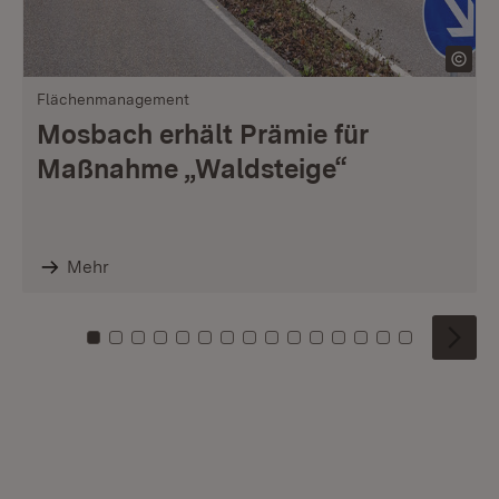
Flächenmanagement
Mosbach erhält Prämie für
Maßnahme „Waldsteige“
Mehr
Zu Kachel: 0
Zu Kachel: 1
Zu Kachel: 2
Zu Kachel: 3
Zu Kachel: 4
Zu Kachel: 5
Zu Kachel: 6
Zu Kachel: 7
Zu Kachel: 8
Zu Kachel: 9
Zu Kachel: 10
Zu Kachel: 11
Zu Kachel: 12
Zu Kachel: 1
Zu Kachel