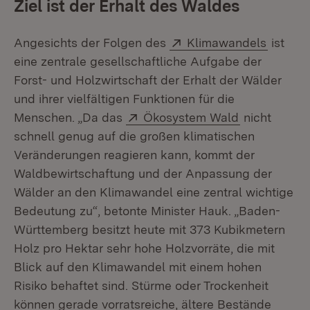
Ziel ist der Erhalt des Waldes
Extern:
(Öffnet
Angesichts der Folgen des
Klimawandels
ist
eine zentrale gesellschaftliche Aufgabe der
Forst- und Holzwirtschaft der Erhalt der Wälder
und ihrer vielfältigen Funktionen für die
Extern:
(Öffnet in n
Menschen. „Da das
Ökosystem Wald
nicht
schnell genug auf die großen klimatischen
Veränderungen reagieren kann, kommt der
Waldbewirtschaftung und der Anpassung der
Wälder an den Klimawandel eine zentral wichtige
Bedeutung zu“, betonte Minister Hauk. „Baden-
Württemberg besitzt heute mit 373 Kubikmetern
Holz pro Hektar sehr hohe Holzvorräte, die mit
Blick auf den Klimawandel mit einem hohen
Risiko behaftet sind. Stürme oder Trockenheit
können gerade vorratsreiche, ältere Bestände