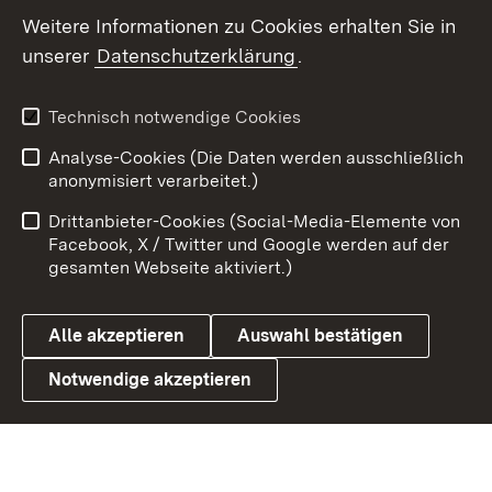
Social Wall
Weitere Informationen zu Cookies erhalten Sie in
unserer
Datenschutzerklärung
.
X / Twitter
Youtube
Technisch notwendige Cookies
Analyse-Cookies (Die Daten werden ausschließlich
Zum 
anonymisiert verarbeitet.)
Impressum
Kontakt
Drittanbieter-Cookies (Social-Media-Elemente von
Benutzungshinweise
Barrierefreiheit
Facebook, X / Twitter und Google werden auf der
gesamten Webseite aktiviert.)
Datenschutz
Cookies
Alle akzeptieren
Auswahl bestätigen
Notwendige akzeptieren
Link zum Landesportal