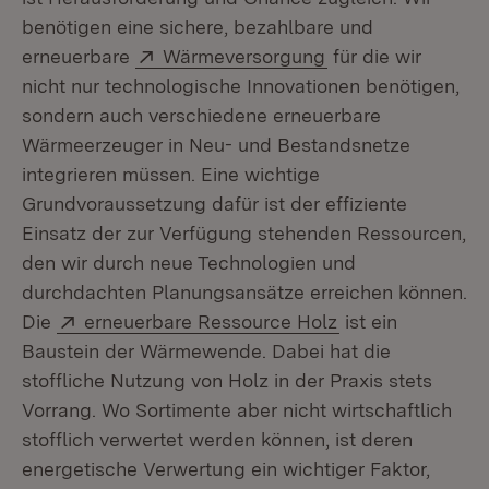
benötigen eine sichere, bezahlbare und
Extern:
(Öffnet in neuem 
erneuerbare
Wärmeversorgung
für die wir
nicht nur technologische Innovationen benötigen,
sondern auch verschiedene erneuerbare
Wärmeerzeuger in Neu- und Bestandsnetze
integrieren müssen. Eine wichtige
Grundvoraussetzung dafür ist der effiziente
Einsatz der zur Verfügung stehenden Ressourcen,
den wir durch neue Technologien und
durchdachten Planungsansätze erreichen können.
Extern:
(Öffnet in neuem
Die
erneuerbare Ressource Holz
ist ein
Baustein der Wärmewende. Dabei hat die
stoffliche Nutzung von Holz in der Praxis stets
Vorrang. Wo Sortimente aber nicht wirtschaftlich
stofflich verwertet werden können, ist deren
energetische Verwertung ein wichtiger Faktor,