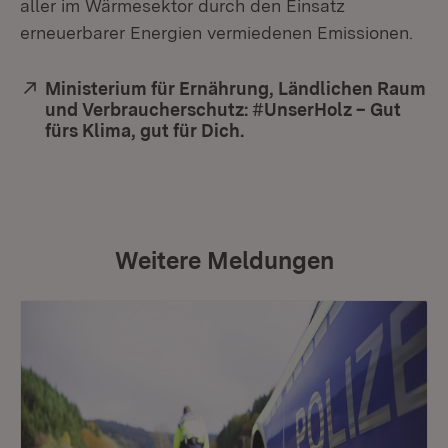
aller im Wärmesektor durch den Einsatz
erneuerbarer Energien vermiedenen Emissionen.
Extern:
Ministerium für Ernährung, Ländlichen Raum
und Verbraucherschutz: #UnserHolz – Gut
fürs Klima, gut für Dich.
(Öffnet in neuem Fenste
Weitere Meldungen