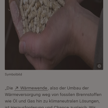
Symbolbild
Extern:
(Öffnet in neuem Fenster)
„Die
Wärmewende
, also der Umbau der
Wärmeversorgung weg von fossilen Brennstoffen
wie Öl und Gas hin zu klimaneutralen Lösungen,
ist Herausforderung und Chance zugleich. Wir