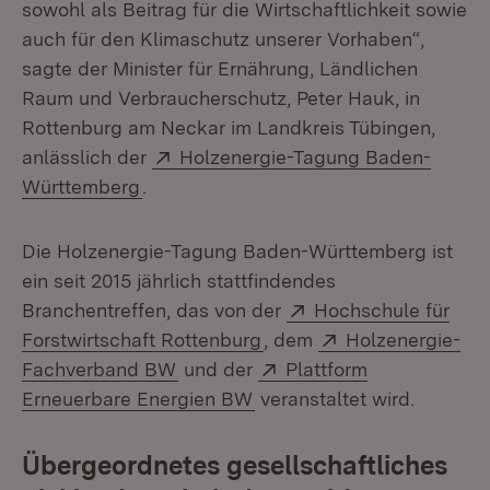
sowohl als Beitrag für die Wirtschaftlichkeit sowie
auch für den Klimaschutz unserer Vorhaben“,
sagte der Minister für Ernährung, Ländlichen
Raum und Verbraucherschutz, Peter Hauk, in
Rottenburg am Neckar im Landkreis Tübingen,
Extern:
anlässlich der
Holzenergie-Tagung Baden-
(Öffnet in neuem Fenster)
Württemberg
.
Die Holzenergie-Tagung Baden-Württemberg ist
ein seit 2015 jährlich stattfindendes
Extern:
Branchentreffen, das von der
Hochschule für
(Öffnet in neuem Fenster
Extern:
Forstwirtschaft Rottenburg
, dem
Holzenergie-
(Öffnet in neuem Fenster)
Extern:
Fachverband BW
und der
Plattform
(Öffnet in neuem Fenster)
Erneuerbare Energien BW
veranstaltet wird.
Übergeordnetes gesellschaftliches