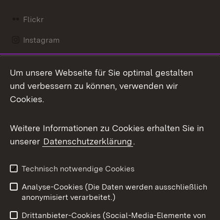
Flickr
Instagram
LinkedIn
Um unsere Webseite für Sie optimal gestalten
Mastodon
und verbessern zu können, verwenden wir
Cookies.
Messenger
Social Wall
Weitere Informationen zu Cookies erhalten Sie in
unserer
Datenschutzerklärung
.
X / Twitter
Youtube
Technisch notwendige Cookies
Analyse-Cookies (Die Daten werden ausschließlich
Zum 
anonymisiert verarbeitet.)
Impressum
Kontakt
Drittanbieter-Cookies (Social-Media-Elemente von