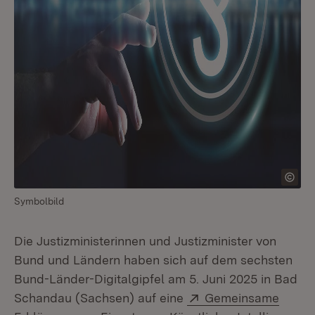
Symbolbild
Die Justizministerinnen und Justizminister von
Bund und Ländern haben sich auf dem sechsten
Bund-Länder-Digitalgipfel am 5. Juni 2025 in Bad
Extern:
Schandau (Sachsen) auf eine
Gemeinsame