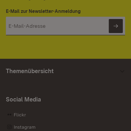
E-Mail zur Newsletter-Anmeldung
News
Themenübersicht
Social Media
Flickr
Instagram