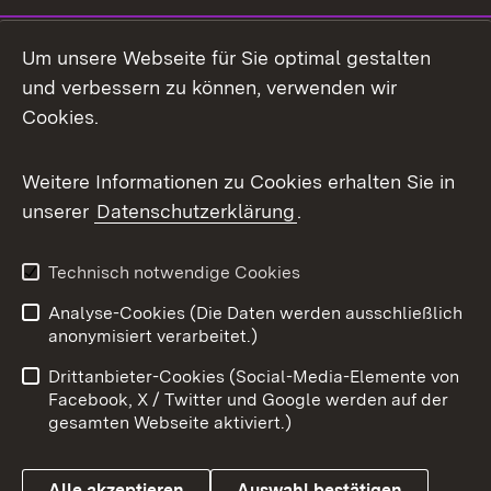
LinkedIn
Um unsere Webseite für Sie optimal gestalten
Mastodon
und verbessern zu können, verwenden wir
Cookies.
Messenger
Social Wall
Weitere Informationen zu Cookies erhalten Sie in
unserer
Datenschutzerklärung
.
X / Twitter
Youtube
Technisch notwendige Cookies
Analyse-Cookies (Die Daten werden ausschließlich
Zum 
anonymisiert verarbeitet.)
Impressum
Kontakt
Drittanbieter-Cookies (Social-Media-Elemente von
Benutzungshinweise
Barrierefreiheit
Facebook, X / Twitter und Google werden auf der
gesamten Webseite aktiviert.)
Datenschutz
Cookies
Alle akzeptieren
Auswahl bestätigen