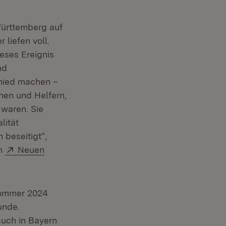
Württemberg auf
 liefen voll.
eses Ereignis
nd
chied machen –
nen und Helfern,
waren. Sie
lität
beseitigt“,
Extern:
im
Neuen
Sommer 2024
unde.
auch in Bayern