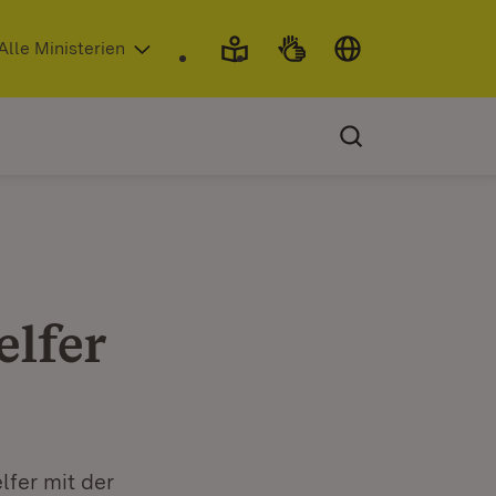
 in neuem Fenster)
Alle Ministerien
elfer
lfer mit der