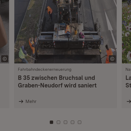
Fahrbahndeckenerneuerung
Na
B 35 zwischen Bruchsal und
L
Graben-Neudorf wird saniert
S
Mehr
Zu Kachel: 0
Zu Kachel: 3
Zu Kachel: 6
Zu Kachel: 9
Zu Kachel: 12