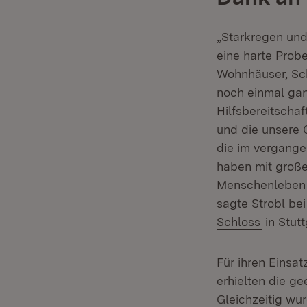
„Starkregen un
eine harte Probe
Wohnhäuser, Sch
noch einmal gan
Hilfsbereitscha
und die unsere 
die im vergange
haben mit großer
Menschenleben g
sagte Strobl be
(Öffnet 
Schloss
in Stutt
Für ihren Eins
erhielten die ge
Gleichzeitig wur