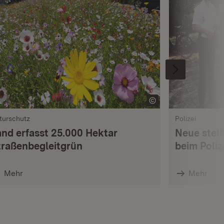
turschutz
Polizei
and erfasst 25.000 Hektar
Neue stell
traßenbegleitgrün
beim Poli
Mehr
Mehr