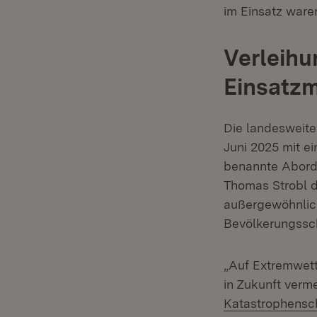
im Einsatz ware
Verleihu
Einsatzm
Die landesweite
Juni 2025 mit ei
benannte Abordn
Thomas Strobl d
außergewöhnlich
Bevölkerungssch
„Auf Extremwett
in Zukunft verme
Katastrophensc