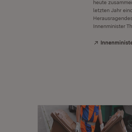
heute zusammenw
letzten Jahr ei
Herausragendes 
Innenminister T
Extern:
Innenminist