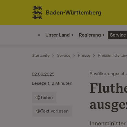
Zum Inhalt springen
Link zur Startseite
Unser Land
Regierung
Service
Startseite
Service
Presse
Pressemitteilu
Bevölkerungssch
02.06.2025
Fluth
Lesezeit: 2 Minuten
Teilen
ausge
Text vorlesen
Innenminister 