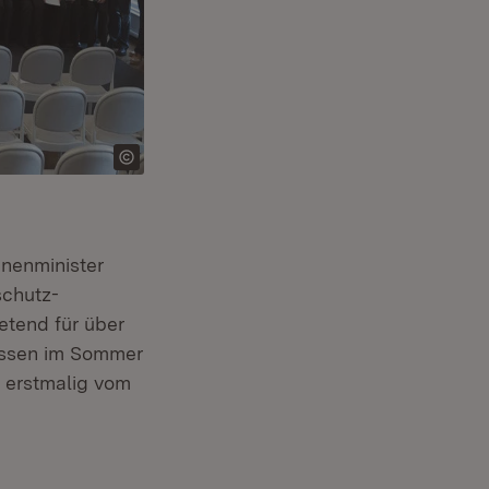
nnenminister
schutz-
etend für über
issen im Sommer
 erstmalig vom