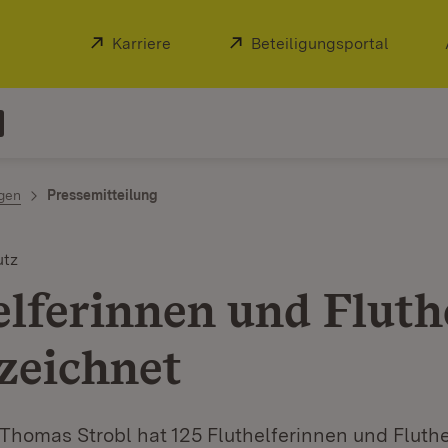
Extern:
Karriere
(Öffnet in neuem Fenster)
Extern:
Beteiligungsportal
(Öffnet
ngen
Pressemitteilung
utz
elferinnen und Fluth
zeichnet
Thomas Strobl hat 125 Fluthelferinnen und Fluthe