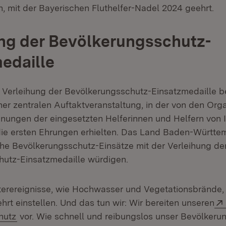
n, mit der Bayerischen Fluthelfer-Nadel 2024 geehrt.
ng der Bevölkerungsschutz-
edaille
 Verleihung der Bevölkerungsschutz-Einsatzmedaille 
ner zentralen Auftaktveranstaltung, in der von den Org
ungen der eingesetzten Helferinnen und Helfern von 
ie ersten Ehrungen erhielten. Das Land Baden-Württ
e Bevölkerungsschutz-Einsätze mit der Verleihung de
utz-Einsatzmedaille würdigen.
erereignisse, wie Hochwasser und Vegetationsbrände,
hrt einstellen. Und das tun wir: Wir bereiten unseren
(Öffnet in neuem Fenster)
hutz
vor. Wie schnell und reibungslos unser Bevölkeru