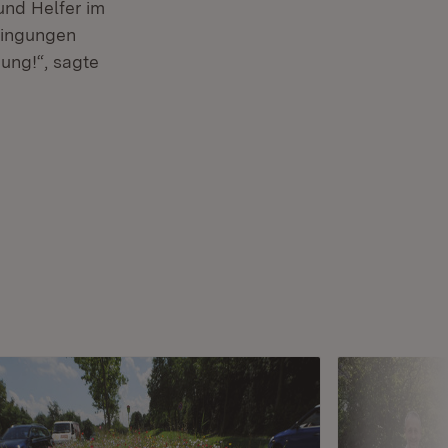
und Helfer im
edingungen
ung!“, sagte
in neuem Fenster)