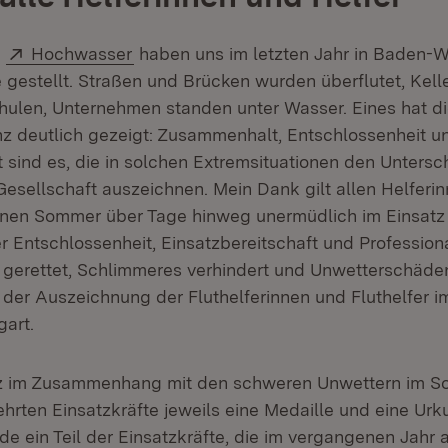
Extern:
(Öffnet in neuem Fenster)
d
Hochwasser
haben uns im letzten Jahr in Baden-
 gestellt. Straßen und Brücken wurden überflutet, Keller
ulen, Unternehmen standen unter Wasser. Eines hat di
z deutlich gezeigt: Zusammenhalt, Entschlossenheit u
ft sind es, die in solchen Extremsituationen den Unters
Gesellschaft auszeichnen. Mein Dank gilt allen Helferin
nen Sommer über Tage hinweg unermüdlich im Einsatz 
 Entschlossenheit, Einsatzbereitschaft und Professiona
erettet, Schlimmeres verhindert und Unwetterschäden 
i der Auszeichnung der Fluthelferinnen und Fluthelfer 
in neuem Fenster)
gart.
atz im Zusammenhang mit den schweren Unwettern im 
ehrten Einsatzkräfte jeweils eine Medaille und eine Urk
de ein Teil der Einsatzkräfte, die im vergangenen Jahr 