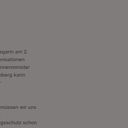
begann am 2.
anisationen
Innenminister
emberg kann
r
 müssen wir uns
Extern:
ngsschutz schon