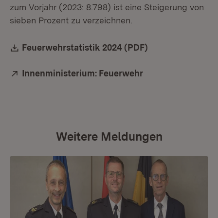
zum Vorjahr (2023: 8.798) ist eine Steigerung von
sieben Prozent zu verzeichnen.
Download:
Feuerwehrstatistik 2024 (PDF)
(Öffnet in neuem
Extern:
Innenministerium: Feuerwehr
(Öffnet in neuem 
Weitere Meldungen