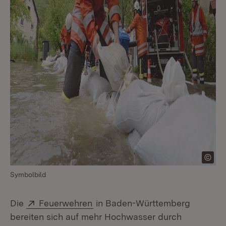
Symbolbild
Extern:
(Öffnet in neuem Fenster)
Die
Feuerwehren
in Baden-Württemberg
bereiten sich auf mehr Hochwasser durch