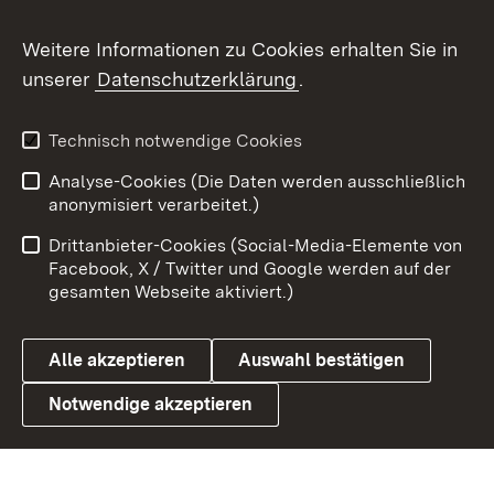
Social Wall
Weitere Informationen zu Cookies erhalten Sie in
unserer
Datenschutzerklärung
.
X / Twitter
Youtube
Technisch notwendige Cookies
Analyse-Cookies (Die Daten werden ausschließlich
Zum 
anonymisiert verarbeitet.)
Impressum
Kontakt
Drittanbieter-Cookies (Social-Media-Elemente von
Benutzungshinweise
Barrierefreiheit
Facebook, X / Twitter und Google werden auf der
gesamten Webseite aktiviert.)
Datenschutz
Cookies
Alle akzeptieren
Auswahl bestätigen
Notwendige akzeptieren
Link zum Landesportal