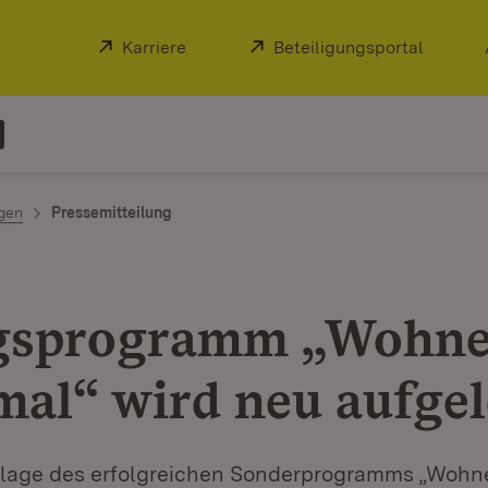
Extern:
Karriere
(Öffnet in neuem Fenster)
Extern:
Beteiligungsportal
(Öffnet
ngen
Pressemitteilung
gsprogramm „Wohne
al“ wird neu aufgel
flage des erfolgreichen Sonderprogramms „Wohn