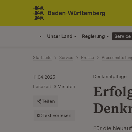
Zum Inhalt springen
Link zur Startseite
Unser Land
Regierung
Service
Startseite
Service
Presse
Pressemitteilu
Denkmalpflege
11.04.2025
Erfol
Lesezeit: 3 Minuten
Teilen
Denkm
Text vorlesen
Für die Neuau