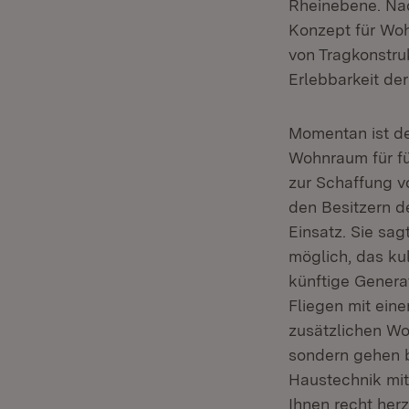
Rheinebene. Nac
Konzept für Woh
von Tragkonstru
Erlebbarkeit der
Momentan ist de
Wohnraum für fü
zur Schaffung v
den Besitzern d
Einsatz. Sie sa
möglich, das ku
künftige Genera
Fliegen mit ein
zusätzlichen W
sondern gehen b
Haustechnik mit 
Ihnen recht herz