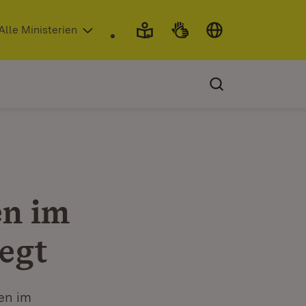
 in neuem Fenster)
Alle Ministerien
n im
egt
en im