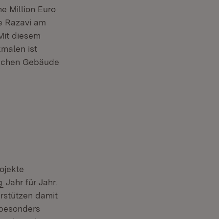
e Million Euro
e Razavi am
„Mit diesem
malen ist
rischen Gebäude
ojekte
(Öffnet in neuem Fenster)
g
Jahr für Jahr.
rstützen damit
 besonders