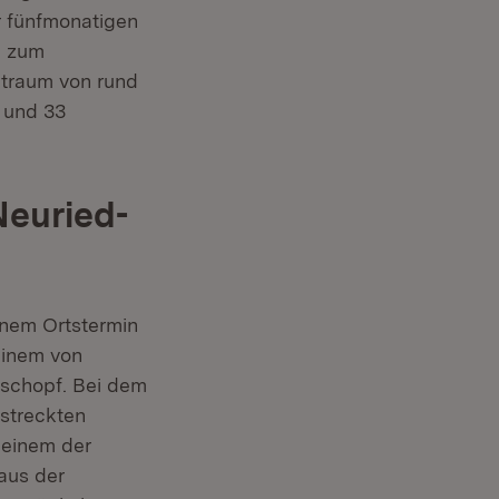
er fünfmonatigen
e zum
itraum von rund
e und 33
Neuried-
inem Ortstermin
einem von
kschopf. Bei dem
streckten
 einem der
aus der