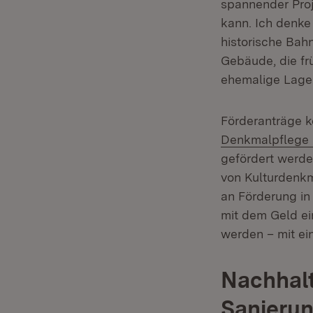
spannender Proj
kann. Ich denke
historische Bah
Gebäude, die fr
ehemalige Lager
Förderanträge k
Denkmalpflege 
gefördert werd
von Kulturdenkm
an Förderung in
mit dem Geld ei
werden – mit ei
Nachhal
Sanieru