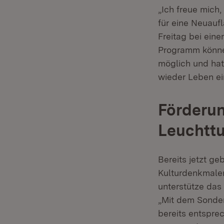
„Ich freue mich,
für eine Neuauf
Freitag bei eine
Programm können
möglich und hat
wieder Leben ei
Förderun
Leuchtt
Bereits jetzt ge
Kulturdenkmalen
unterstütze da
„Mit dem Sonder
bereits entspre