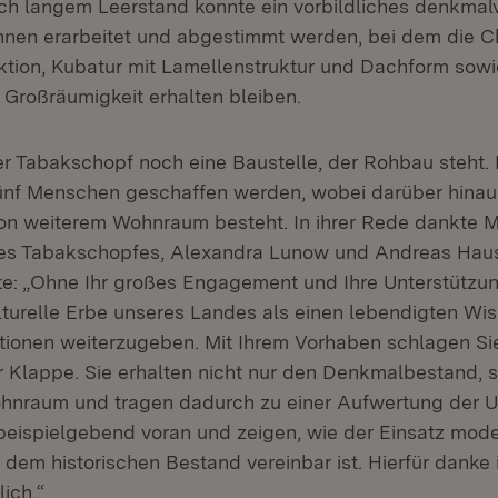
h langem Leerstand konnte ein vorbildliches denkmalv
nen erarbeitet und abgestimmt werden, bei dem die Ch
ktion, Kubatur mit Lamellenstruktur und Dachform sowi
 Großräumigkeit erhalten bleiben.
r Tabakschopf noch eine Baustelle, der Rohbau steht. 
nf Menschen geschaffen werden, wobei darüber hinaus
on weiterem Wohnraum besteht. In ihrer Rede dankte Mi
es Tabakschopfes, Alexandra Lunow und Andreas Hause
gte: „Ohne Ihr großes Engagement und Ihre Unterstützun
lturelle Erbe unseres Landes als einen lebendigten Wi
tionen weiterzugeben. Mit Ihrem Vorhaben schlagen Si
er Klappe. Sie erhalten nicht nur den Denkmalbestand, 
ohnraum und tragen dadurch zu einer Aufwertung der 
eispielgebend voran und zeigen, wie der Einsatz mod
dem historischen Bestand vereinbar ist. Hierfür danke 
lich.“