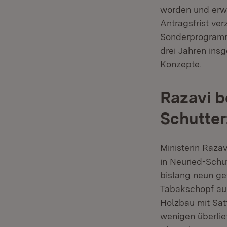
worden und erwie
Antragsfrist ve
Sonderprogramm.
drei Jahren ins
Konzepte.
Razavi b
Schutter
Ministerin Raza
in Neuried-Schu
bislang neun ge
Tabakschopf aus
Holzbau mit Sat
wenigen überlie