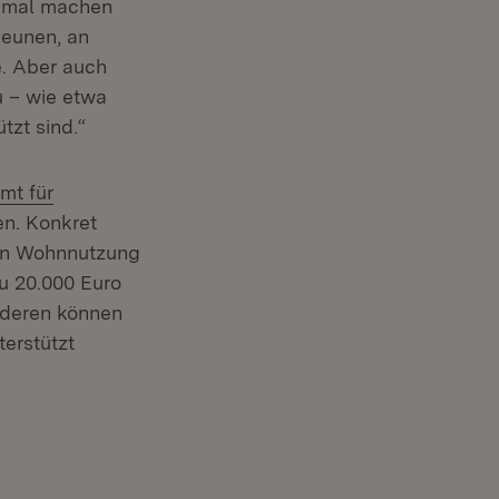
nkmal machen
heunen, an
e. Aber auch
u – wie etwa
tzt sind.“
mt für
em Fenster)
en. Konkret
hen Wohnnutzung
u 20.000 Euro
nderen können
erstützt