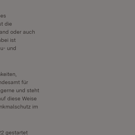
des
t die
tand oder auch
ei ist
au- und
keiten,
ndesamt für
 gerne und steht
auf diese Weise
enkmalschutz im
2 gestartet