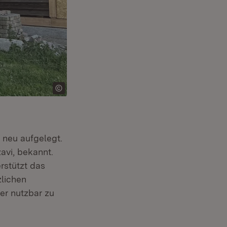
net in neuem Fenster)
 neu aufgelegt.
avi, bekannt.
rstützt das
lichen
r nutzbar zu