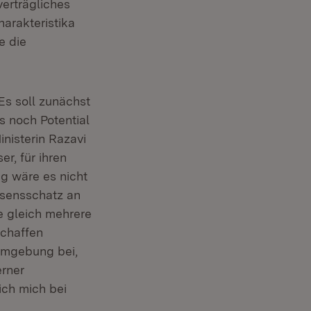
erträgliches
arakteristika
e die
Es soll zunächst
 noch Potential
nisterin Razavi
r, für ihren
g wäre es nicht
ssensschatz an
e gleich mehrere
schaffen
Umgebung bei,
erner
ich mich bei