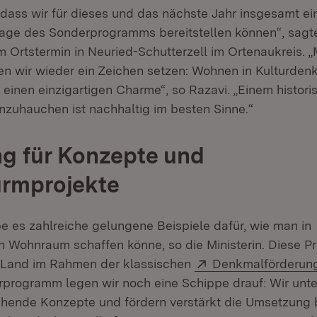
 dass wir für dieses und das nächste Jahr insgesamt ein
lage des Sonderprogramms bereitstellen können“, sagt
m Ortstermin in Neuried-Schutterzell im Ortenaukreis. 
 wir wieder ein Zeichen setzen: Wohnen in Kulturdenk
 einen einzigartigen Charme“, so Razavi. „Einem histo
nzuhauchen ist nachhaltig im besten Sinne.“
g für Konzepte und
urmprojekte
be es zahlreiche gelungene Beispiele dafür, wie man in
 Wohnraum schaffen könne, so die Ministerin. Diese Pr
Extern:
s Land im Rahmen der klassischen
Denkmalförderun
programm legen wir noch eine Schippe drauf: Wir unte
chende Konzepte und fördern verstärkt die Umsetzung