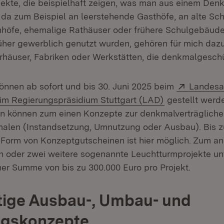
ekte, die beispielhaft zeigen, was man aus einem De
 da zum Beispiel an leerstehende Gasthöfe, an alte Sc
nhöfe, ehemalige Rathäuser oder frühere Schulgebäud
üher gewerblich genutzt wurden, gehören für mich daz
häuser, Fabriken oder Werkstätten, die denkmalgeschü
Extern:
önnen ab sofort und bis 30. Juni 2025 beim
Landesa
(Öffnet in neu
im Regierungspräsidium Stuttgart (LAD)
gestellt werd
en können zum einen Konzepte zur denkmalverträglic
alen (Instandsetzung, Umnutzung oder Ausbau). Bis z
 Form von Konzeptgutscheinen ist hier möglich. Zum a
n oder zwei weitere sogenannte Leuchtturmprojekte unt
ner Summe von bis zu 300.000 Euro pro Projekt.
tige Ausbau-, Umbau- und
ngskonzepte