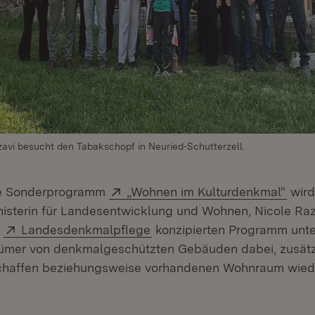
zavi besucht den Tabakschopf in Neuried-Schutterzell.
Extern:
(Öff
he Sonderprogramm
„Wohnen im Kulturdenkmal“
wird
nisterin für Landesentwicklung und Wohnen, Nicole Raz
Extern:
(Öffnet in neuem Fenster)
r
Landesdenkmalpflege
konzipierten Programm unte
tümer von denkmalgeschützten Gebäuden dabei, zusätz
haffen beziehungsweise vorhandenen Wohnraum wiede