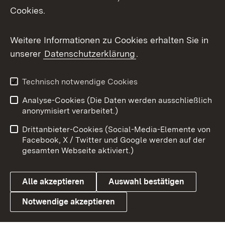
Cookies.
Messenger
Social Wall
Weitere Informationen zu Cookies erhalten Sie in
unserer
Datenschutzerklärung
.
X / Twitter
Youtube
Technisch notwendige Cookies
Analyse-Cookies (Die Daten werden ausschließlich
Zum 
anonymisiert verarbeitet.)
Impressum
Kontakt
Drittanbieter-Cookies (Social-Media-Elemente von
Benutzungshinweise
Barrierefreiheit
Facebook, X / Twitter und Google werden auf der
gesamten Webseite aktiviert.)
Datenschutz
Cookies
Alle akzeptieren
Auswahl bestätigen
Notwendige akzeptieren
Link zum Landesportal