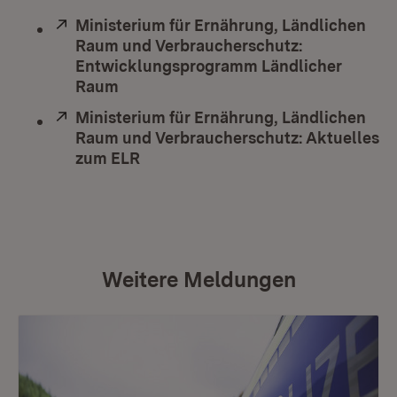
Extern:
Ministerium für Ernährung, Ländlichen
Raum und Verbraucherschutz:
Entwicklungsprogramm Ländlicher
Raum
(Öffnet in neuem Fenster)
Extern:
Ministerium für Ernährung, Ländlichen
Raum und Verbraucherschutz: Aktuelles
zum ELR
(Öffnet in neuem Fenster)
Weitere Meldungen