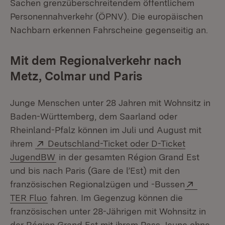
Sachen grenzüberschreitendem öffentlichem
Personennahverkehr (ÖPNV). Die europäischen
Nachbarn erkennen Fahrscheine gegenseitig an.
Mit dem Regionalverkehr nach
Metz, Colmar und Paris
Junge Menschen unter 28 Jahren mit Wohnsitz in
Baden-Württemberg, dem Saarland oder
Rheinland-Pfalz können im Juli und August mit
Extern:
ihrem
Deutschland-Ticket oder D-Ticket
(Öffnet in neuem Fenster)
JugendBW
in der gesamten Région Grand Est
und bis nach Paris (Gare de l’Est) mit den
Extern
französischen Regionalzügen und -Bussen
(Öffnet in neuem Fenster)
TER Fluo
fahren. Im Gegenzug können die
französischen unter 28-Jährigen mit Wohnsitz in
der Région Grand Est mit ihrem Pass Jeune ohne