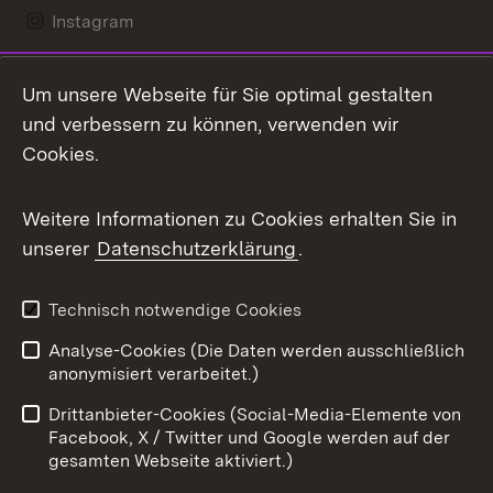
Instagram
LinkedIn
Um unsere Webseite für Sie optimal gestalten
Mastodon
und verbessern zu können, verwenden wir
Cookies.
Messenger
Social Wall
Weitere Informationen zu Cookies erhalten Sie in
unserer
Datenschutzerklärung
.
X / Twitter
Youtube
Technisch notwendige Cookies
Analyse-Cookies (Die Daten werden ausschließlich
Zum 
anonymisiert verarbeitet.)
Impressum
Kontakt
Drittanbieter-Cookies (Social-Media-Elemente von
Benutzungshinweise
Barrierefreiheit
Facebook, X / Twitter und Google werden auf der
gesamten Webseite aktiviert.)
Datenschutz
Cookies