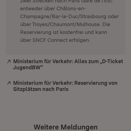
zwei Strecken nach Paris Gare de l’Est:
entweder über Châlons-en-
Champagne/Bar-le-Duc/Strasbourg oder
über Troyes/Chaumont/Mulhouse. Die
Reservierung ist kostenfrei und kann
über SNCF Connect erfolgen.
Extern:
Ministerium für Verkehr: Alles zum „D-Ticket
JugendBW“
(Öffnet in neuem Fenster)
Extern:
Ministerium für Verkehr: Reservierung von
Sitzplätzen nach Paris
(Öffnet in neuem Fenster
Weitere Meldungen