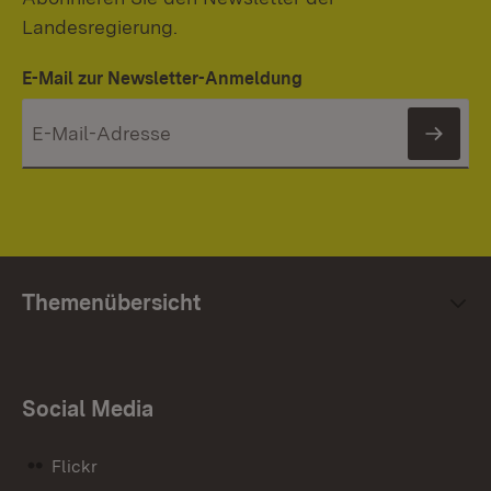
Landesregierung.
E-Mail zur Newsletter-Anmeldung
News
Themenübersicht
Social Media
Flickr