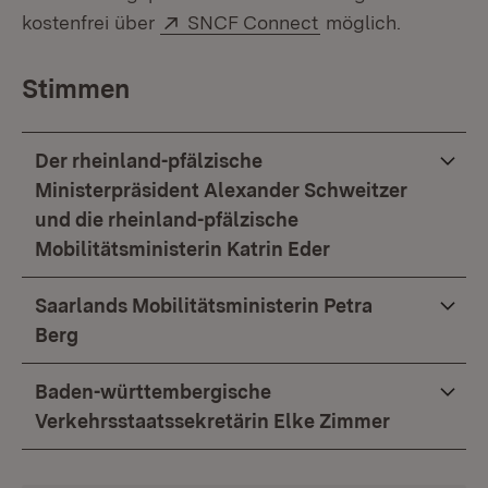
Extern:
(Öffnet in neuem F
kostenfrei über
SNCF Connect
möglich.
Stimmen
Der rheinland-pfälzische
Ministerpräsident Alexander Schweitzer
und die rheinland-pfälzische
Mobilitätsministerin Katrin Eder
Saarlands Mobilitätsministerin Petra
Berg
Baden-württembergische
Verkehrsstaatssekretärin Elke Zimmer