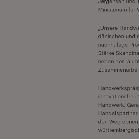
Jørgensen und T
Ministerium für 
„Unsere Handwer
dänischen und s
nachhaltige Prod
Stärke Skandina
neben der räuml
Zusammenarbeit“
Handwerkspräsid
innovationsfreu
Handwerk. Gera
Handelspartner i
den Weg ebnen, 
württembergisc