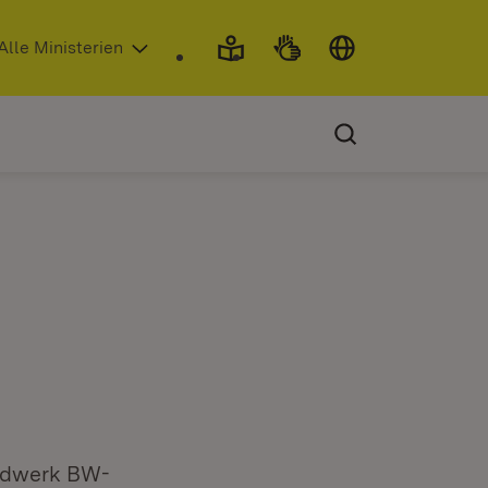
 in neuem Fenster)
Alle Ministerien
andwerk BW-