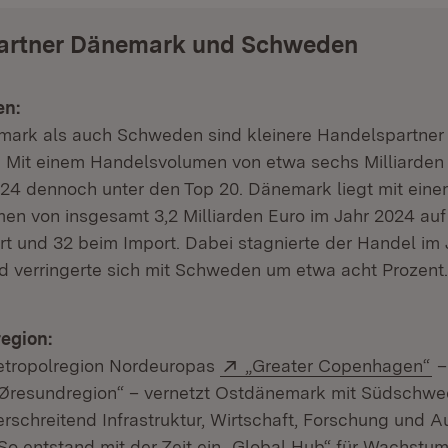
artner Dänemark und Schweden
en:
ark als auch Schweden sind kleinere Handelspartner 
 Mit einem Handelsvolumen von etwa sechs Milliarden 
4 dennoch unter den Top 20. Dänemark liegt mit ein
en von insgesamt 3,2 Milliarden Euro im Jahr 2024 auf
t und 32 beim Import. Dabei stagnierte der Handel im 
 verringerte sich mit Schweden um etwa acht Prozent.
egion:
Extern:
(Ö
etropolregion Nordeuropas
„Greater Copenhagen“
–
„Øresundregion“ – vernetzt Ostdänemark mit Südschw
erschreitend Infrastruktur, Wirtschaft, Forschung und 
o entstand mit der Zeit ein „Global Hub“ für Wachstum