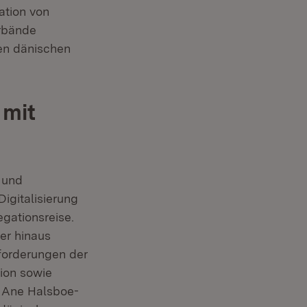
ation von
rbände
ren dänischen
 mit
 und
igitalisierung
gationsreise.
er hinaus
forderungen der
ion sowie
n Ane Halsboe-