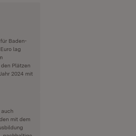
für Baden-
Euro lag
em
 den Plätzen
Jahr 2024 mit
ffnet in neuem Fenster)
 auch
eden mit dem
Ausbildung
, nachhaltige