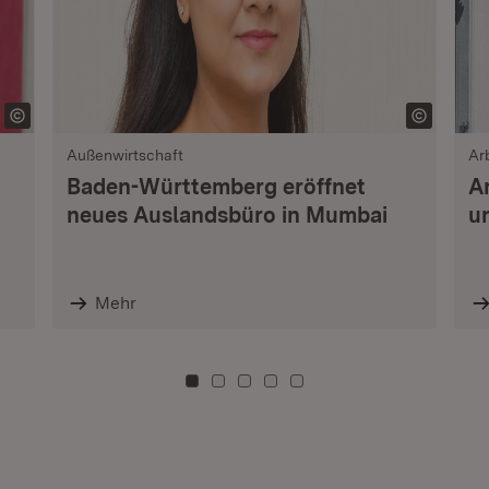
Außenwirtschaft
Ar
Baden-Württemberg eröffnet
A
neues Auslandsbüro in Mumbai
u
Mehr
Zu Kachel: 0
Zu Kachel: 3
Zu Kachel: 6
Zu Kachel: 9
Zu Kachel: 12