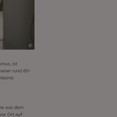
smus, ist
einer rund 60-
 Malmö
wie aus dem
or Ort auf