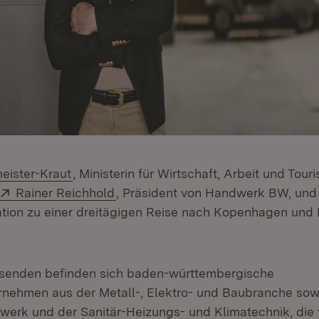
meister-Kraut
, Ministerin für Wirtschaft, Arbeit und Touri
Extern:
(Öffnet in neuem Fenster)
Rainer Reichhold
, Präsident von Handwerk BW, und 
tion zu einer dreitägigen Reise nach Kopenhagen und
isenden befinden sich baden-württembergische
nehmen aus der Metall-, Elektro- und Baubranche so
erk und der Sanitär-Heizungs- und Klimatechnik, die v