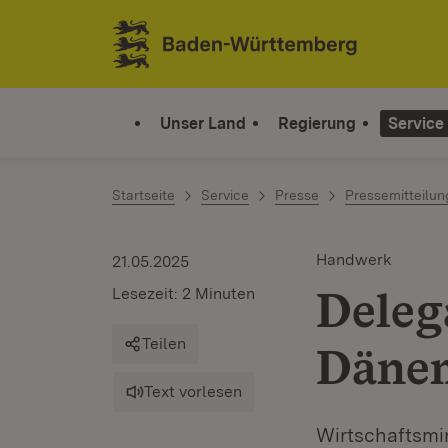
Zum Inhalt springen
Link zur Startseite
Unser Land
Regierung
Service
Startseite
Service
Presse
Pressemitteilu
Handwerk
21.05.2025
Deleg
Lesezeit: 2 Minuten
Teilen
Dänem
Text vorlesen
Wirtschaftsmin