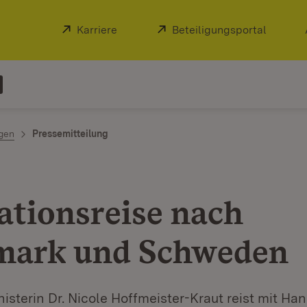
Extern:
Karriere
(Öffnet in neuem Fenster)
Extern:
Beteiligungsportal
(Öffnet
ngen
Pressemitteilung
ationsreise nach
ark und Schweden
isterin Dr. Nicole Hoffmeister-Kraut reist mit H