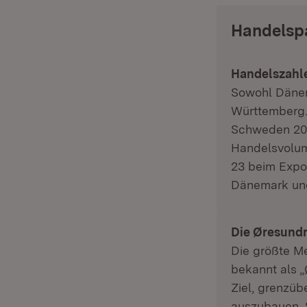
Handelsp
Handelszahl
Sowohl Dänem
Württemberg.
Schweden 202
Handelsvolum
23 beim Expor
Dänemark und
Die Øresundr
Die größte M
bekannt als 
Ziel, grenzüb
auszubauen. S