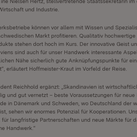
ine Nielsen Hertz, stellvertretende Staatssekretärin im
Wirtschaft und Industrie.
ksbetriebe können vor allem mit Wissen und Spezialis
chwedischen Markt profitieren. Qualitativ hochwertige
ukte stehen dort hoch im Kurs. Der innovative Geist un
viens sind auch für unser Handwerk interessante Aspe
ichen Nähe sicherlich gute Anknüpfungspunkte für eine
, erläutert Hoffmeister-Kraut im Vorfeld der Reise.
ent Reichhold ergänzt: „Skandinavien ist wirtschaftlich
dig und gut vernetzt – beste Voraussetzungen für neue
de in Dänemark und Schweden, wo Deutschland der wi
st, sehen wir enormes Potenzial für Kooperationen. Uns
für langfristige Partnerschaften und neue Märkte für 
he Handwerk.“