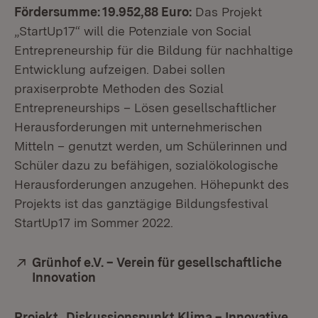
Fördersumme: 19.952,88 Euro:
Das Projekt
„StartUp17“ will die Potenziale von Social
Entrepreneurship für die Bildung für nachhaltige
Entwicklung aufzeigen. Dabei sollen
praxiserprobte Methoden des Sozial
Entrepreneurships – Lösen gesellschaftlicher
Herausforderungen mit unternehmerischen
Mitteln – genutzt werden, um Schülerinnen und
Schüler dazu zu befähigen, sozialökologische
Herausforderungen anzugehen. Höhepunkt des
Projekts ist das ganztägige Bildungsfestival
StartUp17 im Sommer 2022.
Extern:
Grünhof e.V. – Verein für gesellschaftliche
Innovation
(Öffnet in neuem Fenster)
Projekt „Diskussionspunkt Klima – Innovative