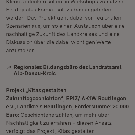
Klima abdecken sollen, in Workshops zu nutzen.
Ein digitales Format soll zudem angeboten
werden. Das Projekt geht dabei von regionalen
Szenarien aus, um so einen Austausch über eine
nachhaltige Zukunft des Landkreises und eine
Diskussion über die dabei wichtigen Werte
anzustoßen.
Extern:
Regionales Bildungsbüro des Landratsamt
Alb-Donau-Kreis
(Öffnet in neuem Fenster)
Projekt „Kitas gestalten
Zukunftsgeschichten“, EPiZ/ AK1W Reutlingen
e.V., Landkreis Reutlingen, Fördersumme: 20.000
Euro:
Geschichtenerzählen, um mehr über
Nachhaltigkeit zu erfahren – diesen Ansatz
verfolgt das Projekt „Kitas gestalten