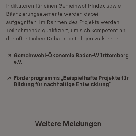
Indikatoren für einen Gemeinwohl-Index sowie
Bilanzierungselemente werden dabei
aufgegriffen. Im Rahmen des Projekts werden
Teilnehmende qualifiziert, um sich kompetent an
der öffentlichen Debatte beteiligen zu können.
Extern:
Gemeinwohl-Ökonomie Baden-Württemberg
e.V.
(Öffnet in neuem Fenster)
Extern:
Förderprogramms „Beispielhafte Projekte für
Bildung für nachhaltige Entwicklung“
(Öffnet i
Weitere Meldungen