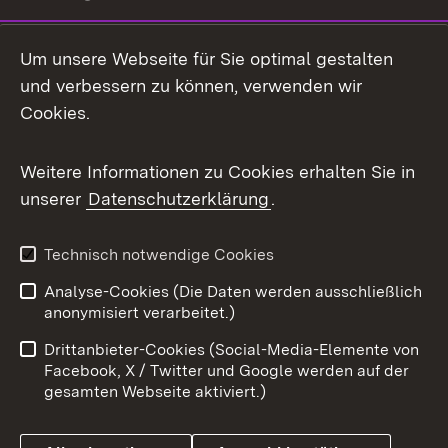
LinkedIn
Um unsere Webseite für Sie optimal gestalten
Mastodon
und verbessern zu können, verwenden wir
Cookies.
Messenger
Social Wall
Weitere Informationen zu Cookies erhalten Sie in
unserer
Datenschutzerklärung
.
X / Twitter
Youtube
Technisch notwendige Cookies
Analyse-Cookies (Die Daten werden ausschließlich
Zum 
anonymisiert verarbeitet.)
Impressum
Kontakt
Drittanbieter-Cookies (Social-Media-Elemente von
Benutzungshinweise
Barrierefreiheit
Facebook, X / Twitter und Google werden auf der
gesamten Webseite aktiviert.)
Datenschutz
Cookies