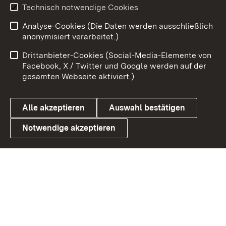
Youtube
Technisch notwendige Cookies
Analyse-Cookies (Die Daten werden ausschließlich
Zum 
anonymisiert verarbeitet.)
Impressum
Kontakt
Drittanbieter-Cookies (Social-Media-Elemente von
Benutzungshinweise
Barrierefreiheit
Facebook, X / Twitter und Google werden auf der
gesamten Webseite aktiviert.)
Datenschutz
Cookies
Alle akzeptieren
Auswahl bestätigen
Notwendige akzeptieren
Link zum Landesportal