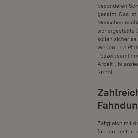
besonderen Schw
gesetzt. Das is
Menschen nachha
sichergestellte
sollen sicher se
Wegen und Plätz
Polizeibeamtinne
Arbeit“, bilanzi
Strobl.
Zahlreic
Fahndu
Zeitgleich mit 
fanden gestern 