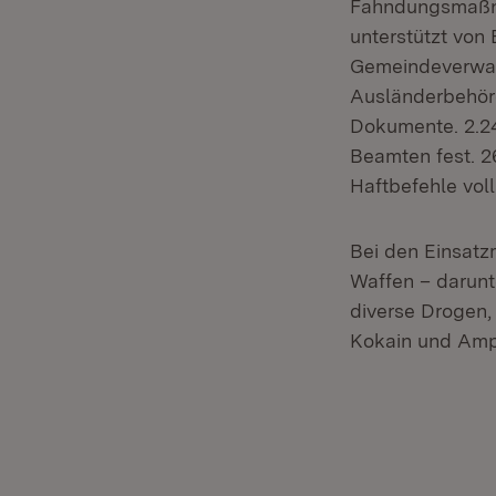
Fahndungsmaßnah
unterstützt von 
Gemeindeverwalt
Ausländerbehörd
Dokumente. 2.24
Beamten fest. 
Haftbefehle voll
Bei den Einsat
Waffen – darun
diverse Drogen,
Kokain und Amph