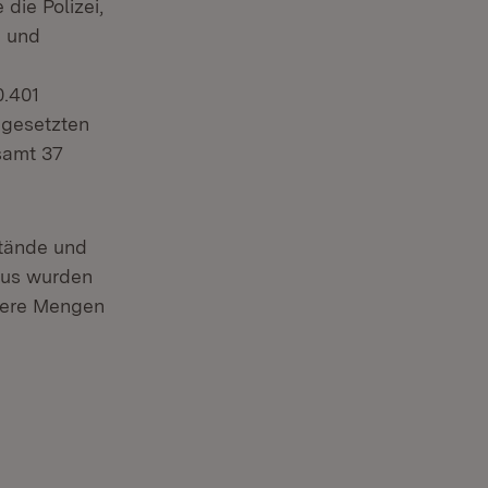
die Polizei,
- und
0.401
ngesetzten
samt 37
tände und
aus wurden
inere Mengen