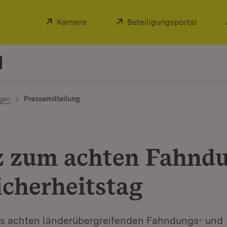
Extern:
Karriere
(Öffnet in neuem Fenster)
Extern:
Beteiligungsportal
(Öffnet
ngen
Pressemitteilung
z zum achten Fahnd
icherheitstag
s achten länderübergreifenden Fahndungs- und