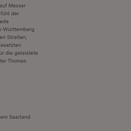
 auf Messer
fühl der
jede
en-Württemberg
hen Straßen,
gesetzten
r die geleistete
ister Thomas
 dem Saarland