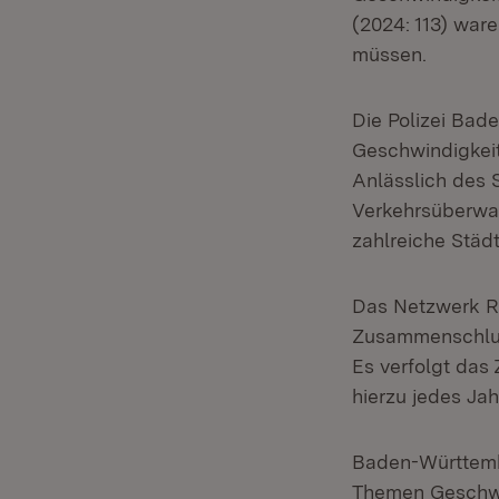
(2024: 113) war
müssen.
Die Polizei Ba
Geschwindigkeits
Anlässlich des 
Verkehrsüberwac
zahlreiche Städ
Das Netzwerk RO
Zusammenschluss
Es verfolgt das 
hierzu jedes Ja
Baden-Württembe
Themen Geschwin