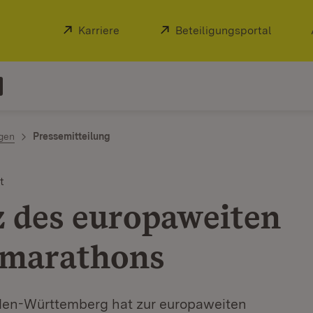
Extern:
Karriere
(Öffnet in neuem Fenster)
Extern:
Beteiligungsportal
(Öffnet
ngen
Pressemitteilung
t
z des europaweiten
marathons
aden-Württemberg hat zur europaweiten