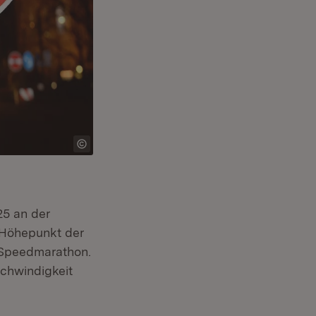
025 an der
Höhepunkt der
 Speedmarathon.
schwindigkeit