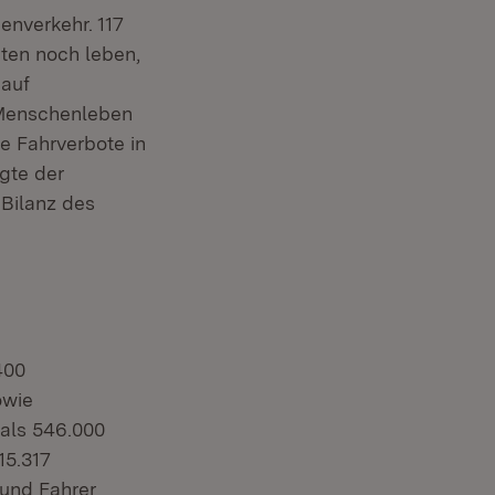
enverkehr. 117
ten noch leben,
 auf
 Menschenleben
e Fahrverbote in
agte der
 Bilanz des
400
owie
als 546.000
15.317
 und Fahrer