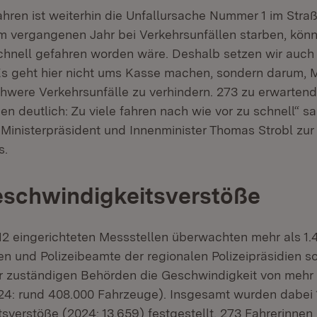
hren ist weiterhin die Unfallursache Nummer 1 im Straß
m vergangenen Jahr bei Verkehrsunfällen starben, könn
chnell gefahren worden wäre. Deshalb setzen wir auch
s geht hier nicht ums Kasse machen, sondern darum,
chwere Verkehrsunfälle zu verhindern. 273 zu erwartend
n deutlich: Zu viele fahren nach wie vor zu schnell“ s
 Ministerpräsident und Innenminister Thomas Strobl zur
s.
eschwindigkeitsverstöße
2 eingerichteten Messstellen überwachten mehr als 1.
en und Polizeibeamte der regionalen Polizeipräsidien s
r zuständigen Behörden die Geschwindigkeit von mehr 
4: rund 408.000 Fahrzeuge). Insgesamt wurden dabei 
sverstöße (2024: 13.659) festgestellt. 273 Fahrerinnen