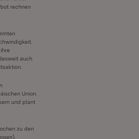
rbot rechnen
immten
chwindigkeit.
ihre
ndesweit auch
tsaktion.
n
äischen Union.
sern und plant
wochen zu den
ogen),