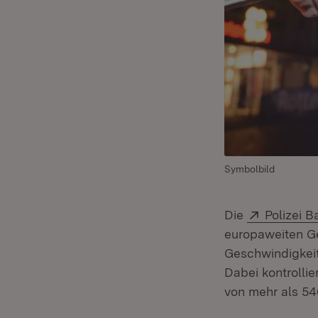
Symbolbild
Extern:
Die
Polizei 
europaweiten G
Geschwindigkeit
Dabei kontrolli
von mehr als 5