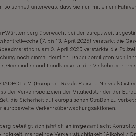
en so schnell unterwegs, dass sie nun mit einem Fahrve
den-Württemberg überwacht bei der europaweit abgest
kontrollwoche (7. bis 13. April 2025) verstärkt die Ges
Speedmarathons am 9. April 2025 verstärkte die Polizei 
hung noch einmal deutlich. Dabei beteiligten sich la
te, Gemeinden und Landkreise an der Verkehrssicherhei
ADPOL e.V. (European Roads Policing Network) ist ei
 der Verkehrspolizeien der Mitgliedsländer der Europ
Ziel, die Sicherheit auf europäischen Straßen zu verbes
hr europaweite Verkehrsüberwachungsaktionen.
rg beteiligt sich jährlich an insgesamt acht Kontroll
digkeit, mangelnde Verkehrstüchtigkeit (Alkohol / Dr