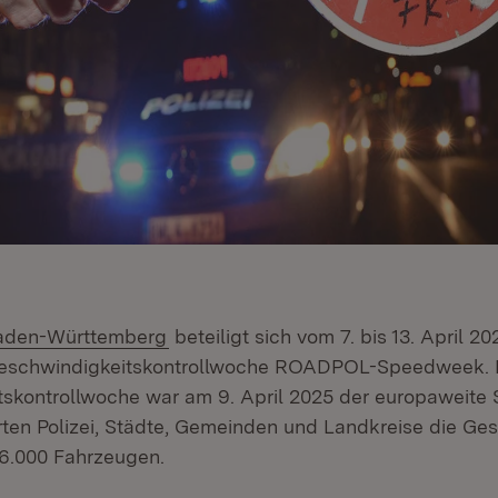
(Öffnet in neuem Fenster)
Baden-Württemberg
beteiligt sich vom 7. bis 13. April 2
eschwindigkeitskontrollwoche ROADPOL-Speedweek. 
skontrollwoche war am 9. April 2025 der europaweite
erten Polizei, Städte, Gemeinden und Landkreise die Ge
46.000 Fahrzeugen.