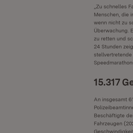
„Zu schnelles Fa
Menschen, die i
wenn nicht zu s
Überwachung. E
zu retten und s
24 Stunden zeige
stellvertretende
Speedmarathon
15.317 G
An insgesamt 61
Polizeibeamtinn
Beschäftigte de
Fahrzeugen (202
Geschwindigkeit