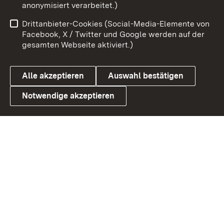
Zum 
anonymisiert verarbeitet.)
Impressum
Kontakt
Drittanbieter-Cookies (Social-Media-Elemente von
Benutzungshinweise
Barrierefreiheit
Facebook, X / Twitter und Google werden auf der
gesamten Webseite aktiviert.)
Datenschutz
Cookies
Alle akzeptieren
Auswahl bestätigen
Notwendige akzeptieren
Link zum Landesportal