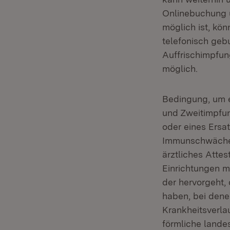
Onlinebuchung ü
möglich ist, kö
telefonisch geb
Auffrischimpfung
möglich.
Bedingung, um e
und Zweitimpfun
oder eines Ersa
Immunschwäche 
ärztliches Attes
Einrichtungen m
der hervorgeht,
haben, bei dene
Krankheitsverla
förmliche lande