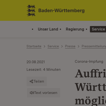
Zum Inhalt springen
Link zur Startseite
Unser Land
Regierung
Service
Startseite
Service
Presse
Pressemitteilu
Corona-Impfung
20.08.2021
Auffr
Lesezeit: 4 Minuten
Teilen
Württ
Text vorlesen
mögli