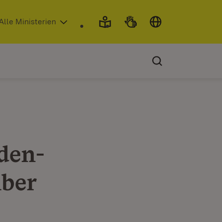
 in neuem Fenster)
Alle Ministerien
den-
mber