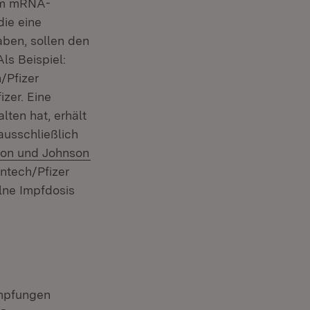
dem mRNA-
die eine
aben, sollen den
ls Beispiel:
er)
/Pfizer
izer. Eine
lten hat, erhält
ausschließlich
n:
(Öffnet in neuem Fenster)
on und Johnson
ntech/Pfizer
elne Impfdosis
Impfungen