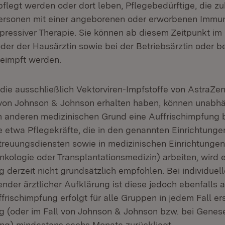
pflegt werden oder dort leben, Pflegebedürftige, die z
ersonen mit einer angeborenen oder erworbenen Imm
ressiver Therapie. Sie können ab diesem Zeitpunkt im
der der Hausärztin sowie bei der Betriebsärztin oder b
geimpft werden.
die ausschließlich Vektorviren-Impfstoffe von AstraZe
von Johnson & Johnson erhalten haben, können unabhä
m anderen medizinischen Grund eine Auffrischimpfung
e etwa Pflegekräfte, die in den genannten Einrichtung
treuungsdiensten sowie in medizinischen Einrichtungen
nkologie oder Transplantationsmedizin) arbeiten, wird 
g derzeit nicht grundsätzlich empfohlen. Bei individu
nder ärztlicher Aufklärung ist diese jedoch ebenfalls 
frischimpfung erfolgt für alle Gruppen in jedem Fall e
g (oder im Fall von Johnson & Johnson bzw. bei Genes
ng) mindestens sechs Monate zurückliegt.