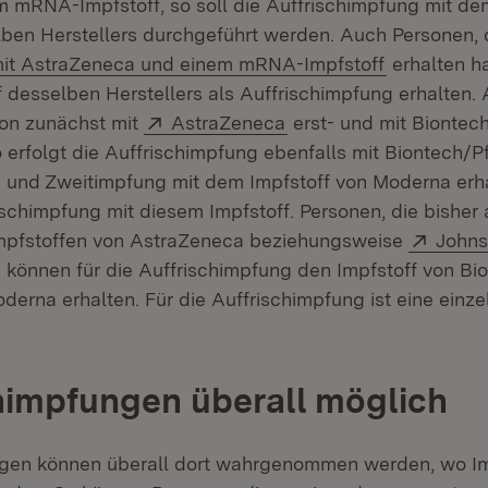
em mRNA-Impfstoff, so soll die Auffrischimpfung mit 
lben Herstellers durchgeführt werden. Auch Personen, 
it AstraZeneca und einem mRNA-Impfstoff
erhalten h
desselben Herstellers als Auffrischimpfung erhalten. A
Extern:
(Öffnet in neuem Fenst
on zunächst mit
AstraZeneca
erst- und mit Biontech
 erfolgt die Auffrischimpfung ebenfalls mit Biontech/Pf
t- und Zweitimpfung mit dem Impfstoff von Moderna erha
schimpfung mit diesem Impfstoff. Personen, die bisher 
Exter
impfstoffen von AstraZeneca beziehungsweise
Johns
 können für die Auffrischimpfung den Impfstoff von Bio
derna erhalten. Für die Auffrischimpfung ist eine einz
himpfungen überall möglich
ngen können überall dort wahrgenommen werden, wo 