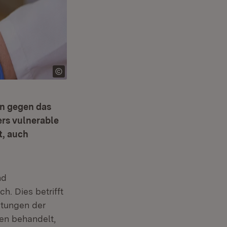
n gegen das
ers vulnerable
t, auch
fnet in neuem Fenster)
nd
. Dies betrifft
htungen der
pen behandelt,