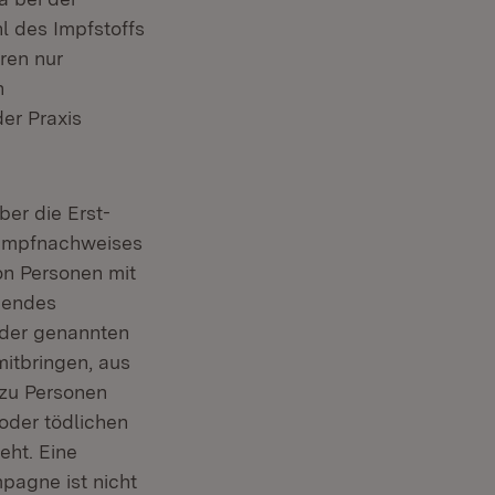
l des Impfstoffs
ren nur
n
der Praxis
er die Erst-
 Impfnachweises
on Personen mit
hendes
e der genannten
itbringen, aus
 zu Personen
oder tödlichen
eht. Eine
pagne ist nicht