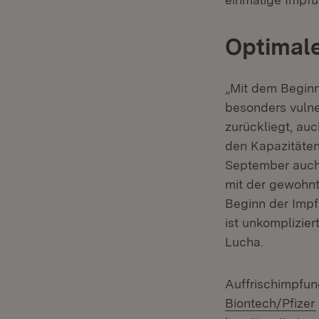
Optimale
„Mit dem Beginn
besonders vuln
zurückliegt, au
den Kapazitäte
September auch 
mit der gewohnt
Beginn der Impf
ist unkomplizie
Lucha.
Auffrischimpfu
Biontech/Pfizer