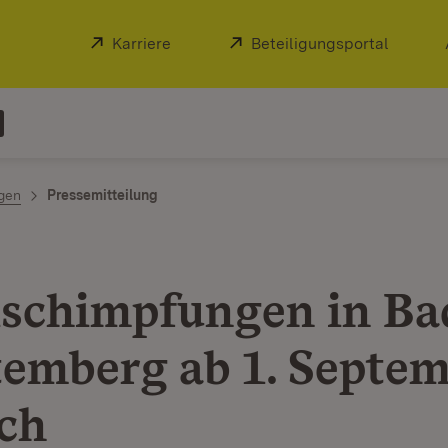
Extern:
Karriere
(Öffnet in neuem Fenster)
Extern:
Beteiligungsportal
(Öffnet
ngen
Pressemitteilung
ischimpfungen in Ba
emberg ab 1. Septe
ch