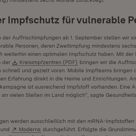
r Impfschutz für vulnerable 
 der Auffrischimpfungen ab 1. September stellen wir si
erable Personen, deren Zweitimpfung mindestens sech
ch weiterhin einen optimalen Impfschutz haben. Mit der
Download:
(Öffnet in neuem Fenst
n der
Kreisimpfzentren (PDF)
bringen wir die Auffri
schnell und gezielt voran. Mobile Impfteams bringen 
en Erfahrung direkt in die Heime und Einrichtungen. An
kampagne ist ausreichend Impfstoff vorhanden. Eine A
rt an vielen Stellen im Land möglich“, sagte Gesundhei
ngen werden ausschließlich mit den mRNA-Impfstoffen
(Öffnet in neuem Fenster)
Extern:
(Öffnet in neuem Fenster)
und
Moderna
durchgeführt. Erfolgte die Grundimmu