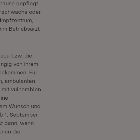
uhause gepflegt
unschwäche oder
 Impfzentrum,
eim Betriebsarzt
neca bzw. die
ngig von ihrem
 bekommen. Für
en, ambulanten
 mit vulnerablen
eine
ellem Wunsch und
ab 1. September
rst dann, wenn
enen die