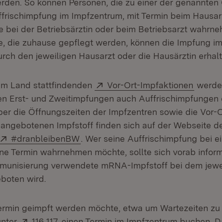
rden. So können Personen, die zu einer der genannten
ffrischimpfung im Impfzentrum, mit Termin beim Hausar
e bei der Betriebsärztin oder beim Betriebsarzt wahrn
e, die zuhause gepflegt werden, können die Impfung i
ch den jeweiligen Hausarzt oder die Hausärztin erhalt
Extern:
(Öffne
 im Land stattfindenden
Vor-Ort-Impfaktionen
werden
n Erst- und Zweitimpfungen auch Auffrischimpfungen 
ber die Öffnungszeiten der Impfzentren sowie die Vor-
 angebotenen Impfstoff finden sich auf der Webseite d
Extern:
(Öffnet in neuem Fenster)
#dranbleibenBW
. Wer seine Auffrischimpfung bei 
e Termin wahrnehmen möchte, sollte sich vorab inform
munisierung verwendete mRNA-Impfstoff bei dem jewei
boten wird.
Termin geimpft werden möchte, etwa um Wartezeiten zu
Extern:
(Öffnet in neuem Fenster)
unter
116 117
einen Termin im Impfzentrum buchen. D