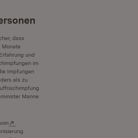
Personen
cher, dass
s Monate
 Erfahrung und
er)
schimpfungen im
die Impfungen
ders als zu
uffrischimpfung
tsminister Manne
Extern:
 von
nisierung