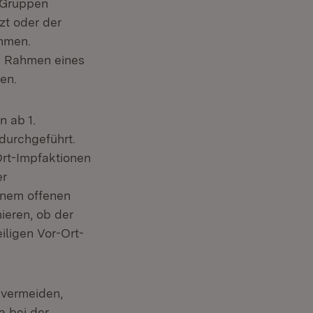
 Gruppen
zt oder der
ehmen.
m Rahmen eines
en.
t in neuem Fenster)
 ab 1.
durchgeführt.
Ort-Impfaktionen
er
einem offenen
ieren, ob der
ligen Vor-Ort-
 vermeiden,
a bei der