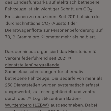
des Landesfuhrparks auf elektrisch betriebene
Fahrzeuge ist ein wichtiger Schritt, um CO
-
2
Emissionen zu reduzieren. Seit 2011 hat sich der
durchschnittliche CO
-Ausstoß der
2
Dienstwagenflotte zur Personenbeförderung
auf
73,19 Gramm pro Kilometer mehr als halbiert.
Darüber hinaus organisiert das Ministerium für
Extern:
Verkehr federführend seit 2021
dienststellenübergreifende
(Öffnet in neuem Fenster)
Sammelausschreibungen
für alternativ
betriebene Fahrzeuge. Die Bedarfe von mehr als
250 Dienststellen wurden systematisch erfasst,
ausgewertet, zu Losen gebündelt und zentral
Extern:
durch das
Logistikzentrum Baden-
(Öffnet in neuem Fenster)
Württemberg (LZBW)
ausgeschrieben. Dabei