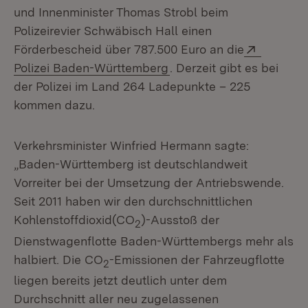
und Innenminister Thomas Strobl beim
Polizeirevier Schwäbisch Hall einen
Extern:
Förderbescheid über 787.500 Euro an die
(Öffnet in neuem Fenster
Polizei Baden-Württemberg
. Derzeit gibt es bei
der Polizei im Land 264 Ladepunkte – 225
kommen dazu.
Verkehrsminister Winfried Hermann sagte:
„Baden-Württemberg ist deutschlandweit
Vorreiter bei der Umsetzung der Antriebswende.
Seit 2011 haben wir den durchschnittlichen
Kohlenstoffdioxid(CO
)-Ausstoß der
2
Dienstwagenflotte Baden-Württembergs mehr als
halbiert. Die CO
-Emissionen der Fahrzeugflotte
2
liegen bereits jetzt deutlich unter dem
Durchschnitt aller neu zugelassenen