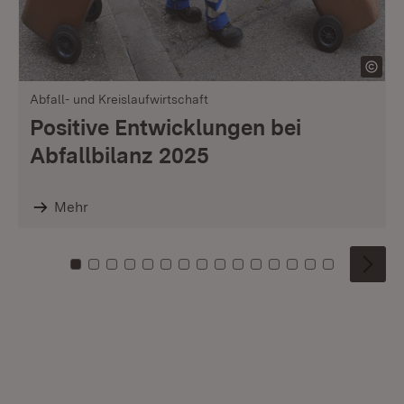
Abfall- und Kreislaufwirtschaft
Positive Entwicklungen bei
Abfallbilanz 2025
Mehr
Zu Kachel: 0
Zu Kachel: 1
Zu Kachel: 2
Zu Kachel: 3
Zu Kachel: 4
Zu Kachel: 5
Zu Kachel: 6
Zu Kachel: 7
Zu Kachel: 8
Zu Kachel: 9
Zu Kachel: 10
Zu Kachel: 11
Zu Kachel: 12
Zu Kachel: 1
Zu Kachel