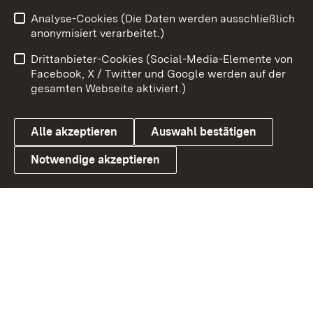
Analyse-Cookies (Die Daten werden ausschließlich
Zum 
anonymisiert verarbeitet.)
Impressum
Kontakt
Drittanbieter-Cookies (Social-Media-Elemente von
Benutzungshinweise
Barrierefreiheit
Facebook, X / Twitter und Google werden auf der
gesamten Webseite aktiviert.)
Datenschutz
Cookies
Alle akzeptieren
Auswahl bestätigen
Notwendige akzeptieren
Link zum Landesportal