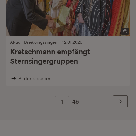
Aktion Dreikönigssingen
12.01.2026
Kretschmann empfängt
Sternsingergruppen
Bilder ansehen
Zur Seite
1
46
Weiter