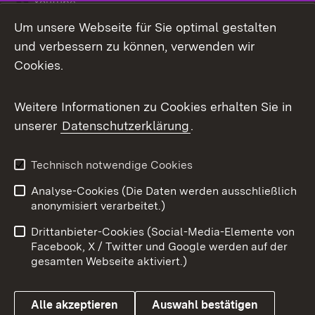
Youtube
Um unsere Webseite für Sie optimal gestalten
Zum 
und verbessern zu können, verwenden wir
Impressum
Kontakt
Cookies.
Benutzungshinweise
Barrierefreiheit
Weitere Informationen zu Cookies erhalten Sie in
Datenschutz
Cookies
unserer
Datenschutzerklärung
.
Technisch notwendige Cookies
Link zum Landesportal
Analyse-Cookies (Die Daten werden ausschließlich
anonymisiert verarbeitet.)
Drittanbieter-Cookies (Social-Media-Elemente von
Facebook, X / Twitter und Google werden auf der
gesamten Webseite aktiviert.)
Alle akzeptieren
Auswahl bestätigen