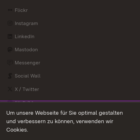
Flickr
Instagram
LinkedIn
Mastodon
Messenger
Social Wall
X / Twitter
Youtube
Um unsere Webseite für Sie optimal gestalten
Zum 
und verbessern zu können, verwenden wir
Impressum
Kontakt
Cookies.
Benutzungshinweise
Barrierefreiheit