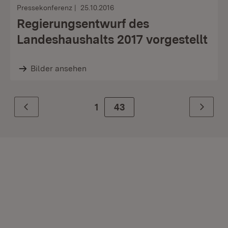
Pressekonferenz
25.10.2016
Regierungsentwurf des
Landeshaushalts 2017 vorgestellt
Bilder ansehen
1
Zur Seite
43
Zurück
Weiter