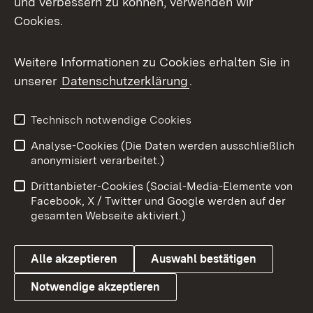
und verbessern zu können, verwenden wir
Impressum
Kontakt
Cookies.
Benutzungshinweise
Barrierefreiheit
Weitere Informationen zu Cookies erhalten Sie in
Datenschutz
Cookies
unserer
Datenschutzerklärung
.
Technisch notwendige Cookies
Link zum Landesportal
Analyse-Cookies (Die Daten werden ausschließlich
anonymisiert verarbeitet.)
Drittanbieter-Cookies (Social-Media-Elemente von
Facebook, X / Twitter und Google werden auf der
gesamten Webseite aktiviert.)
Alle akzeptieren
Auswahl bestätigen
Notwendige akzeptieren