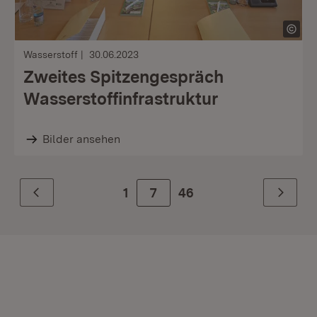
Wasserstoff
30.06.2023
Zweites Spitzengespräch
Wasserstoffinfrastruktur
Bilder ansehen
1
Zur Seite
7
46
Zurück
Weiter