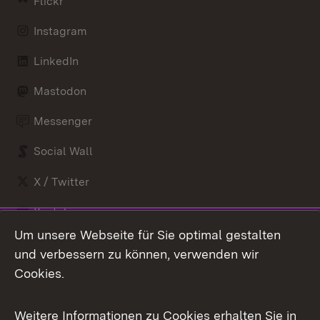
Flickr
Instagram
LinkedIn
Mastodon
Messenger
Social Wall
X / Twitter
Youtube
Um unsere Webseite für Sie optimal gestalten
Zum 
und verbessern zu können, verwenden wir
Impressum
Kontakt
Cookies.
Benutzungshinweise
Barrierefreiheit
Weitere Informationen zu Cookies erhalten Sie in
Datenschutz
Cookies