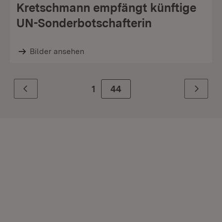
Kretschmann empfängt künftige
UN-Sonderbotschafterin
Bilder ansehen
1
Zur Seite
44
Zurück
Weiter