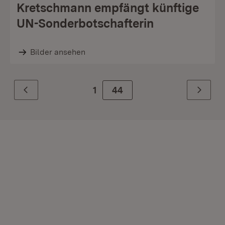
Kretschmann empfängt künftige
UN-Sonderbotschafterin
Bilder ansehen
1
Zur Seite
44
Zurück
Weiter