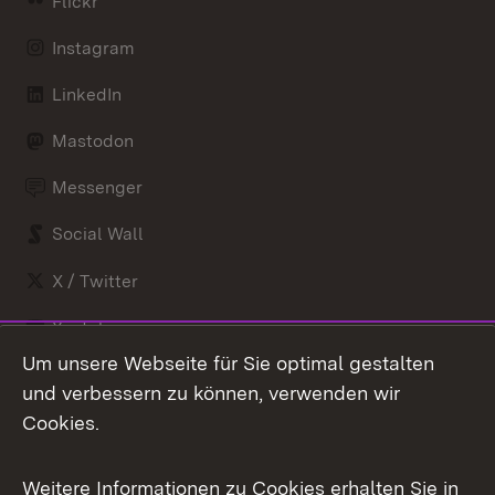
Flickr
Instagram
LinkedIn
Mastodon
Messenger
Social Wall
X / Twitter
Youtube
Um unsere Webseite für Sie optimal gestalten
Zum 
und verbessern zu können, verwenden wir
Impressum
Kontakt
Cookies.
Benutzungshinweise
Barrierefreiheit
Weitere Informationen zu Cookies erhalten Sie in
Datenschutz
Cookies