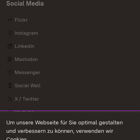
Social Media
Flickr
Instagram
LinkedIn
Mastodon
Messenger
Social Wall
X / Twitter
Youtube
Um unsere Webseite für Sie optimal gestalten
Zum 
und verbessern zu können, verwenden wir
Impressum
Kontakt
Cookies.