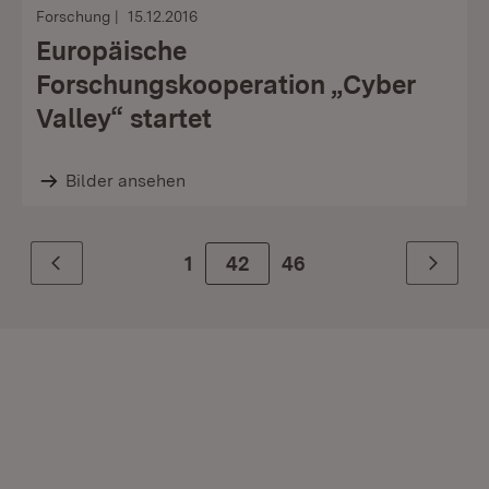
Forschung
15.12.2016
Europäische
Forschungskooperation „Cyber
Valley“ startet
Bilder ansehen
1
Zur Seite
42
46
Zurück
Weiter