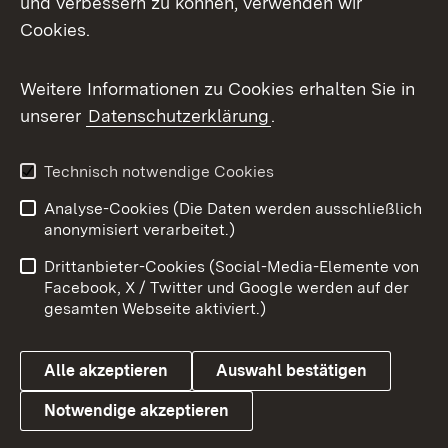
und verbessern zu können, verwenden wir
Impressum
Kontakt
Cookies.
Benutzungshinweise
Barrierefreiheit
Weitere Informationen zu Cookies erhalten Sie in
Datenschutz
Cookies
unserer
Datenschutzerklärung
.
Technisch notwendige Cookies
Link zum Landesportal
Analyse-Cookies (Die Daten werden ausschließlich
anonymisiert verarbeitet.)
Drittanbieter-Cookies (Social-Media-Elemente von
Facebook, X / Twitter und Google werden auf der
gesamten Webseite aktiviert.)
Alle akzeptieren
Auswahl bestätigen
Notwendige akzeptieren