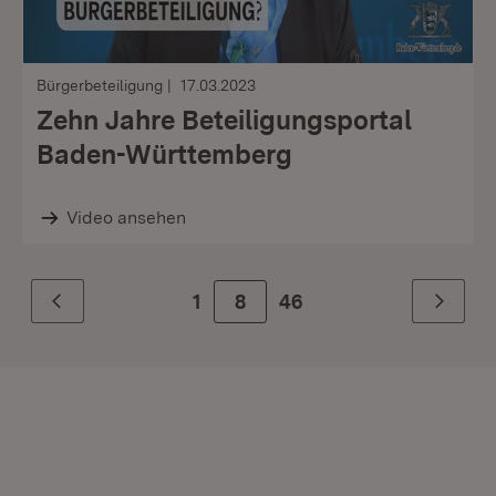
Bürgerbeteiligung
17.03.2023
Zehn Jahre Beteiligungsportal
Baden-Württemberg
Video ansehen
1
Zur Seite
8
46
Zurück
Weiter