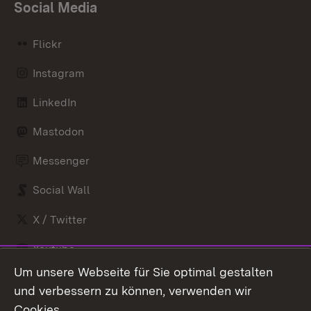
Social Media
Flickr
Instagram
LinkedIn
Mastodon
Messenger
Social Wall
X / Twitter
Youtube
Um unsere Webseite für Sie optimal gestalten
Zum 
und verbessern zu können, verwenden wir
Impressum
Kontakt
Cookies.