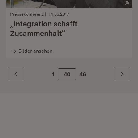
Pressekonferenz
14.03.2017
„Integration schafft
Zusammenhalt“
Bilder ansehen
1
Zur Seite
40
46
Zurück
Weiter