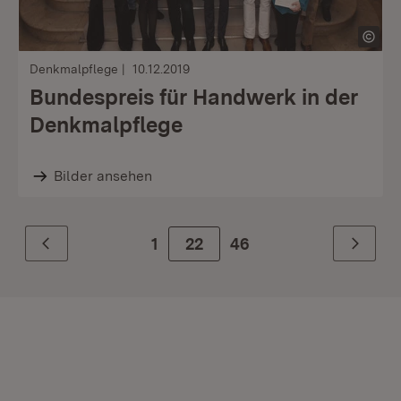
Denkmalpflege
10.12.2019
Bundespreis für Handwerk in der
Denkmalpflege
Bilder ansehen
1
Zur Seite
22
46
Zurück
Weiter