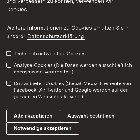
und verbessern zu können, verwenden wir
Impressum
Kontakt
Cookies.
Benutzungshinweise
Barrierefreiheit
Weitere Informationen zu Cookies erhalten Sie in
Datenschutz
Cookies
unserer
Datenschutzerklärung
.
Technisch notwendige Cookies
Link zum Landesportal
Analyse-Cookies (Die Daten werden ausschließlich
anonymisiert verarbeitet.)
Drittanbieter-Cookies (Social-Media-Elemente von
Facebook, X / Twitter und Google werden auf der
gesamten Webseite aktiviert.)
Alle akzeptieren
Auswahl bestätigen
Notwendige akzeptieren