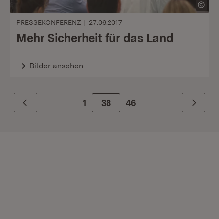
PRESSEKONFERENZ
27.06.2017
Mehr Sicherheit für das Land
Bilder ansehen
1
Zur Seite
38
46
Zurück
Weiter