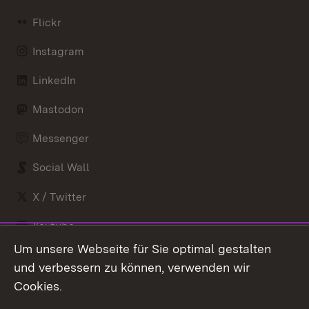
Flickr
Instagram
LinkedIn
Mastodon
Messenger
Social Wall
X / Twitter
Youtube
Um unsere Webseite für Sie optimal gestalten
Zum 
und verbessern zu können, verwenden wir
Impressum
Kontakt
Cookies.
Benutzungshinweise
Barrierefreiheit