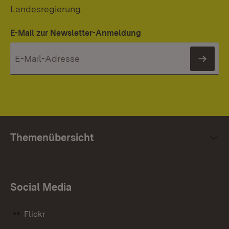
Landesregierung.
E-Mail zur Newsletter-Anmeldung
News
Themenübersicht
Social Media
Flickr