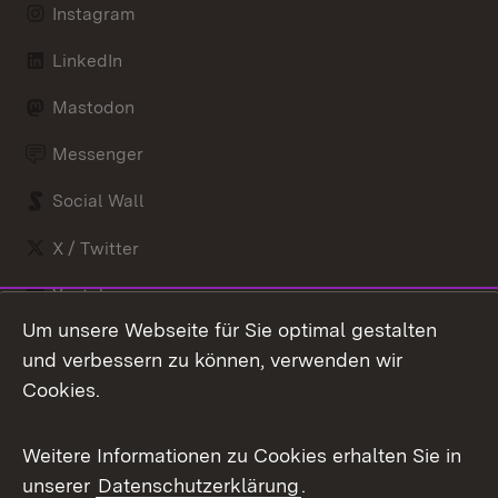
Instagram
LinkedIn
Mastodon
Messenger
Social Wall
X / Twitter
Youtube
Um unsere Webseite für Sie optimal gestalten
und verbessern zu können, verwenden wir
Zum 
Impressum
Cookies.
Kontakt
Benutzungshinweise
Barrierefreiheit
Weitere Informationen zu Cookies erhalten Sie in
Datenschutz
Cookies
unserer
Datenschutzerklärung
.