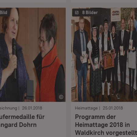
 Bild
8 Bilder
eichnung
26.01.2018
Heimattage
25.01.2018
ufermedaille für
Programm der
ngard Dohrn
Heimattage 2018 in
Waldkirch vorgestell