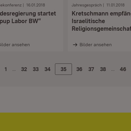
sekonferenz
16.01.2018
Jahresgespräch
11.01.2018
desregierung startet
Kretschmann empfän
pup Labor BW“
Israelitische
Religionsgemeinscha
ilder ansehen
Bilder ansehen
…
…
1
Zur Seite
32
Zur Seite
33
Zur Seite
34
Zur Seite
35
Zur Seite
36
Zur Seite
37
Zur Seite
38
46