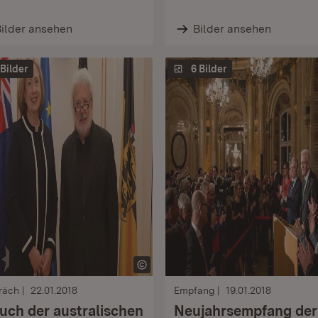
ilder ansehen
Bilder ansehen
 Bilder
6 Bilder
räch
22.01.2018
Empfang
19.01.2018
uch der australischen
Neujahrsempfang der