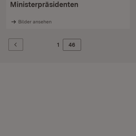
Ministerpräsidenten
Bilder ansehen
1
Zur Seite
46
Zurück