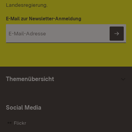
Landesregierung.
E-Mail zur Newsletter-Anmeldung
News
Themenübersicht
Social Media
Flickr