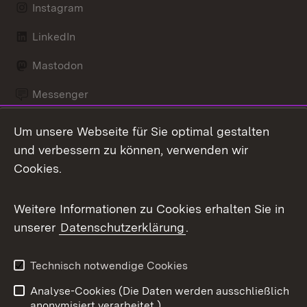
Instagram
LinkedIn
Mastodon
Messenger
Social Wall
Um unsere Webseite für Sie optimal gestalten
und verbessern zu können, verwenden wir
X / Twitter
Cookies.
Youtube
Weitere Informationen zu Cookies erhalten Sie in
Zum 
unserer
Datenschutzerklärung
.
Impressum
Kontakt
Benutzungshinweise
Barrierefreiheit
Technisch notwendige Cookies
Datenschutz
Cookies
Analyse-Cookies (Die Daten werden ausschließlich
anonymisiert verarbeitet.)