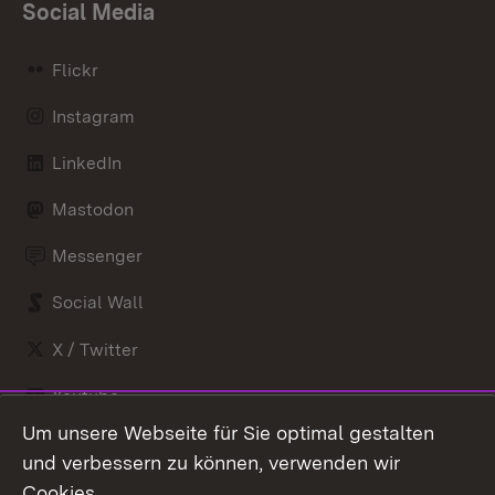
Social Media
Flickr
Instagram
LinkedIn
Mastodon
Messenger
Social Wall
X / Twitter
Youtube
Um unsere Webseite für Sie optimal gestalten
Zum 
und verbessern zu können, verwenden wir
Impressum
Kontakt
Cookies.