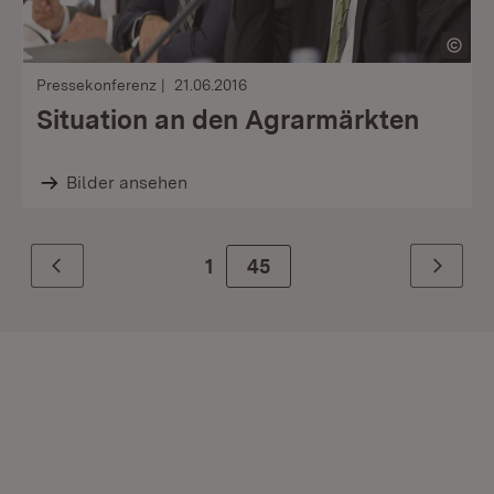
Pressekonferenz
21.06.2016
Situation an den Agrarmärkten
Bilder ansehen
1
Zur Seite
45
Zurück
Weiter