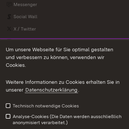
Messenger
Social Wall
X / Twitter
Youtube
Um unsere Webseite für Sie optimal gestalten
und verbessern zu können, verwenden wir
Zum 
Cookies.
Impressum
Kontakt
Benutzungshinweise
Barrierefreiheit
Weitere Informationen zu Cookies erhalten Sie in
Datenschutz
Cookies
unserer
Datenschutzerklärung
.
Technisch notwendige Cookies
Link zum Landesportal
Analyse-Cookies (Die Daten werden ausschließlich
anonymisiert verarbeitet.)