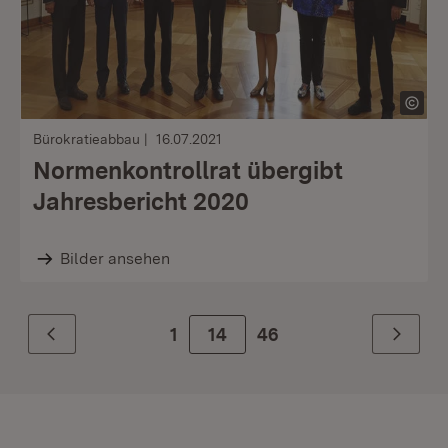
Bürokratieabbau
16.07.2021
Normenkontrollrat übergibt
Jahresbericht 2020
Bilder ansehen
1
Zur Seite
14
46
Zurück
Weiter