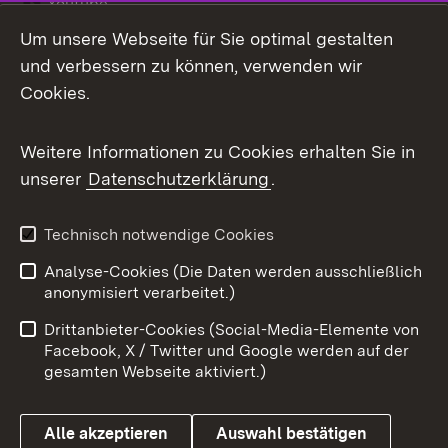
Youtube
Um unsere Webseite für Sie optimal gestalten
Zum 
und verbessern zu können, verwenden wir
Impressum
Kontakt
Cookies.
Benutzungshinweise
Barrierefreiheit
Weitere Informationen zu Cookies erhalten Sie in
Datenschutz
Cookies
unserer
Datenschutzerklärung
.
Technisch notwendige Cookies
Link zum Landesportal
Analyse-Cookies (Die Daten werden ausschließlich
anonymisiert verarbeitet.)
Drittanbieter-Cookies (Social-Media-Elemente von
Facebook, X / Twitter und Google werden auf der
gesamten Webseite aktiviert.)
Alle akzeptieren
Auswahl bestätigen