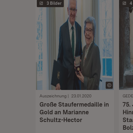
3 Bilder
4
Auszeichnung
23.01.2020
GED
Große Staufermedaille in
75.
Gold an Marianne
Hin
Schultz-Hector
Sta
Bol