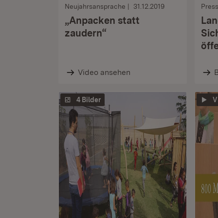
Neujahrsansprache
31.12.2019
Pres
„Anpacken statt
Lan
zaudern“
Sic
öff
Video ansehen
B
4 Bilder
V