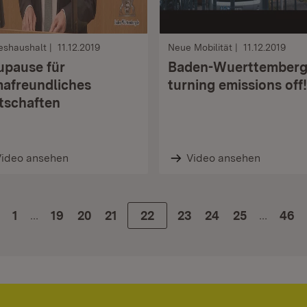
eshaushalt
11.12.2019
Neue Mobilität
11.12.2019
upause für
Baden-Wuerttemberg 
mafreundliches
turning emissions off!
tschaften
Video ansehen
Video ansehen
…
…
1
Zur Seite
19
Zur Seite
20
Zur Seite
21
Zur Seite
22
Zur Seite
23
Zur Seite
24
Zur Seite
25
46