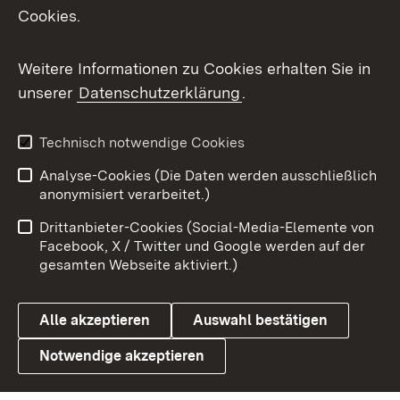
Cookies.
Messenger
Social Wall
Weitere Informationen zu Cookies erhalten Sie in
unserer
Datenschutzerklärung
.
X / Twitter
Youtube
Technisch notwendige Cookies
Analyse-Cookies (Die Daten werden ausschließlich
Zum 
anonymisiert verarbeitet.)
Impressum
Kontakt
Drittanbieter-Cookies (Social-Media-Elemente von
Benutzungshinweise
Barrierefreiheit
Facebook, X / Twitter und Google werden auf der
gesamten Webseite aktiviert.)
Datenschutz
Cookies
Alle akzeptieren
Auswahl bestätigen
Notwendige akzeptieren
Link zum Landesportal