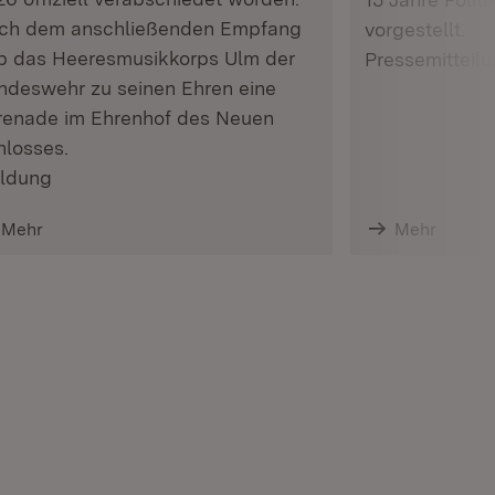
ch dem anschließenden Empfang
vorgestellt.
b das Heeresmusikkorps Ulm der
Pressemitteil
ndeswehr zu seinen Ehren eine
renade im Ehrenhof des Neuen
hlosses.
ldung
Mehr
Mehr