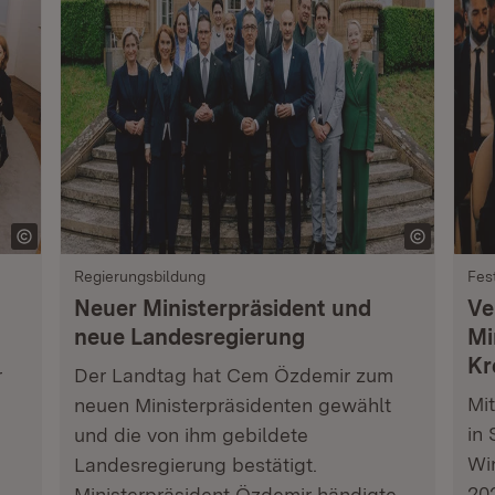
Regierungsbildung
Fes
Neuer Ministerpräsident und
Ve
neue Landesregierung
Mi
Kr
r
Der Landtag hat Cem Özdemir zum
Mi
neuen Ministerpräsidenten gewählt
in 
und die von ihm gebildete
Wi
Landesregierung bestätigt.
202
Ministerpräsident Özdemir händigte