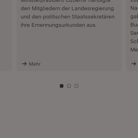
Na
den Mitgliedern der Landesregierung
ga
und den politischen Staatssekretären
Bu
ihre Ernennungsurkunden aus.
Se
Sc
Me
Mehr
Zu Kachel: 0
Zu Kachel: 3
Zu Kachel: 6