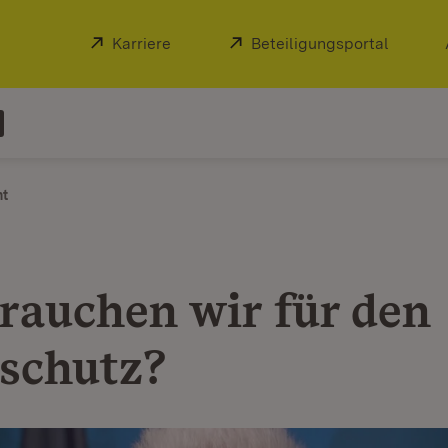
Extern:
Karriere
(Öffnet in neuem Fenster)
Extern:
Beteiligungsportal
(Öffnet
ht
rauchen wir für den
schutz?