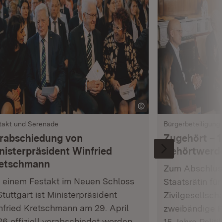
takt und Serenade
Bürgerbeteiligung
rabschiedung von
Zugehört – 1
nisterpräsident Winfried
Gehörtwerd
etschmann
Zum Abschluss
t einem Festakt im Neuen Schloss
Staatsrätin fü
Stuttgart ist Ministerpräsident
Zivilgesellsch
nfried Kretschmann am 29. April
zweibändige P
6 offiziell verabschiedet worden.
15 Jahre Polit