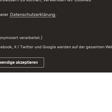
Gesetzblatt
Ansprechpartner
serer
Datenschutzerklärung
.
Kontaktformular
Serviceportal
nymisiert verarbeitet.)
ebook, X / Twitter und Google werden auf der gesamten Webs
Impressum
Kontakt
Benutzungshinwe
wendige akzeptieren