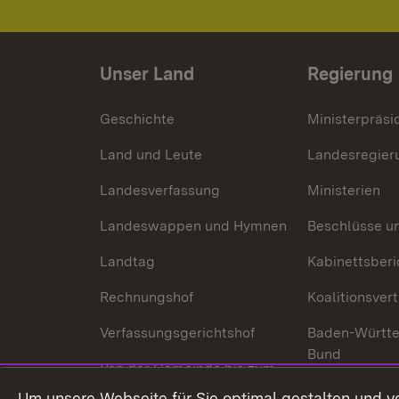
Unser Land
Regierung
Geschichte
Ministerpräsi
Land und Leute
Landesregier
Landesverfassung
Ministerien
Landeswappen und Hymnen
Beschlüsse u
Landtag
Kabinettsberi
Rechnungshof
Koalitionsver
Verfassungsgerichtshof
Baden-Württ
Bund
Von der Gemeinde bis zum
Ministerium
In Europa und
Um unsere Webseite für Sie optimal gestalten und v