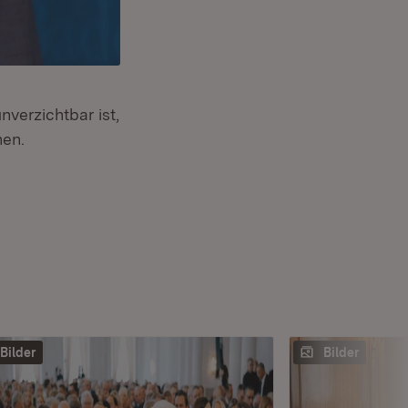
verzichtbar ist,
nen.
Bilder
Bilder