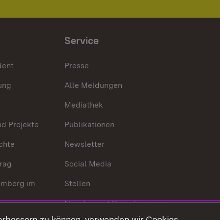
Service
dent
Presse
ung
Alle Meldungen
Mediathek
nd Projekte
Publikationen
chte
Newsletter
trag
Social Media
emberg im
Stellen
Gesetze und Verordnungen
 der Welt
erbessern zu können, verwenden wir Cookies.