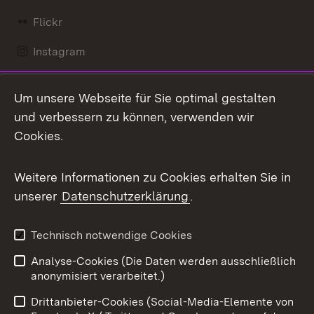
Flickr
Instagram
LinkedIn
Um unsere Webseite für Sie optimal gestalten
Mastodon
und verbessern zu können, verwenden wir
Cookies.
Messenger
Social Wall
Weitere Informationen zu Cookies erhalten Sie in
unserer
Datenschutzerklärung
.
X / Twitter
Youtube
Technisch notwendige Cookies
Analyse-Cookies (Die Daten werden ausschließlich
Zum 
anonymisiert verarbeitet.)
Impressum
Kontakt
Drittanbieter-Cookies (Social-Media-Elemente von
Benutzungshinweise
Barrierefreiheit