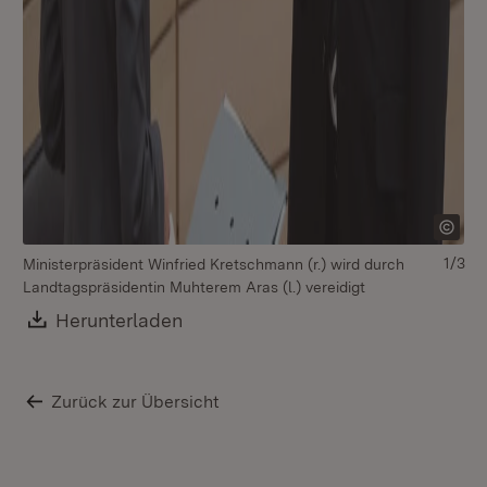
1/3
Ministerpräsident Winfried Kretschmann (r.) wird durch
La
Landtagspräsidentin Muhterem Aras (l.) vereidigt
Mi
Bl
Download:
Herunterladen
(Öffnet in neuem Fenster)
Zurück zur Übersicht