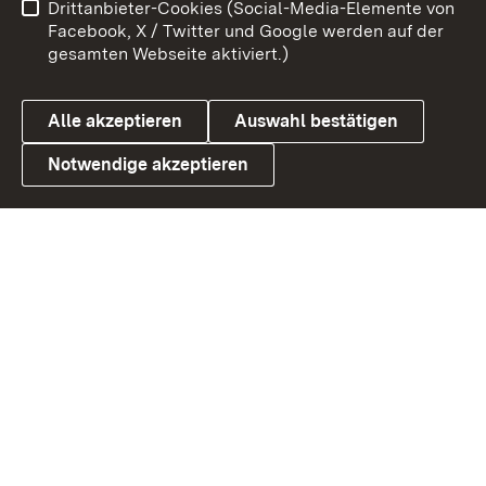
Drittanbieter-Cookies (Social-Media-Elemente von
Benutzungshinweise
Barrierefreiheit
Facebook, X / Twitter und Google werden auf der
gesamten Webseite aktiviert.)
Datenschutz
Cookies
Alle akzeptieren
Auswahl bestätigen
Notwendige akzeptieren
Link zum Landesportal