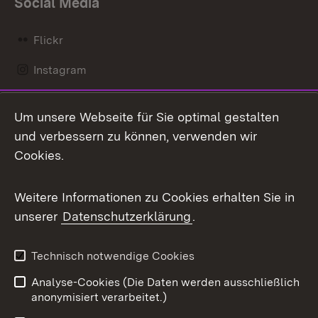
Social Media
Flickr
Instagram
LinkedIn
Um unsere Webseite für Sie optimal gestalten
Mastodon
und verbessern zu können, verwenden wir
Cookies.
Messenger
Social Wall
Weitere Informationen zu Cookies erhalten Sie in
unserer
Datenschutzerklärung
.
X / Twitter
Youtube
Technisch notwendige Cookies
Analyse-Cookies (Die Daten werden ausschließlich
Zum 
anonymisiert verarbeitet.)
Impressum
Kontakt