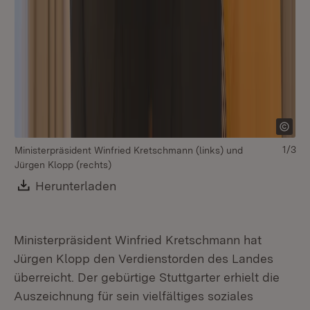
1/3
Ministerpräsident Winfried Kretschmann (links) und
Jürgen Klopp (rechts)
Download:
Herunterladen
(Öffnet in neuem Fenster)
Ministerpräsident Winfried Kretschmann hat
Jürgen Klopp den Verdienstorden des Landes
überreicht. Der gebürtige Stuttgarter erhielt die
Mi
Auszeichnung für sein vielfältiges soziales
Jü