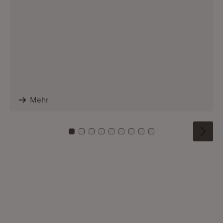
Mehr
Zu Kachel: 0
Zu Kachel: 1
Zu Kachel: 2
Zu Kachel: 3
Zu Kachel: 4
Zu Kachel: 5
Zu Kachel: 6
Zu Kachel: 7
Zu Kachel: 8