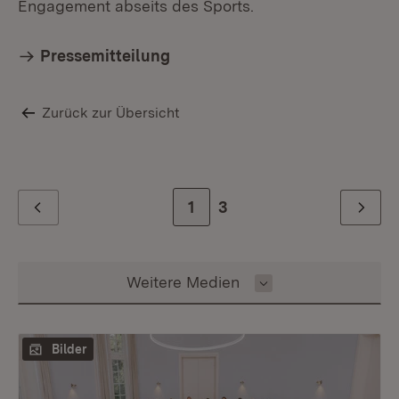
Engagement abseits des Sports.
Pressemitteilung
Zurück zur Übersicht
Zur Seite
1
Zur letzten Seite
3
Zurück
Weiter
Inhalt auswählen
Weitere Medien
Bilder