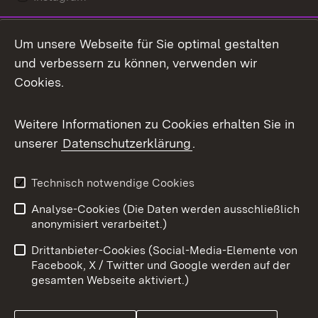
LinkedIn
Um unsere Webseite für Sie optimal gestalten
Mastodon
und verbessern zu können, verwenden wir
Cookies.
Messenger
Social Wall
Weitere Informationen zu Cookies erhalten Sie in
unserer
Datenschutzerklärung
.
X / Twitter
Youtube
Technisch notwendige Cookies
Analyse-Cookies (Die Daten werden ausschließlich
Zum 
anonymisiert verarbeitet.)
Impressum
Kontakt
Drittanbieter-Cookies (Social-Media-Elemente von
Benutzungshinweise
Barrierefreiheit
Facebook, X / Twitter und Google werden auf der
gesamten Webseite aktiviert.)
Datenschutz
Cookies