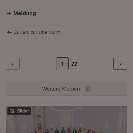
Meldung
Zurück zur Übersicht
Zur Seite
1
Zur letzten Seite
22
Zurück
Weiter
Inhalt auswählen
Weitere Medien
Bilder