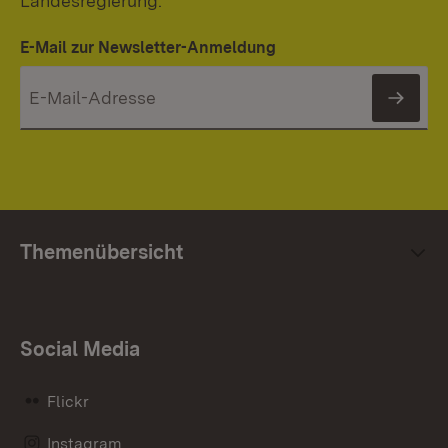
Landesregierung.
E-Mail zur Newsletter-Anmeldung
News
Themenübersicht
Social Media
Flickr
Instagram