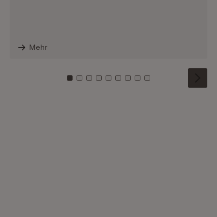
Mehr
Zu Kachel: 0
Zu Kachel: 1
Zu Kachel: 2
Zu Kachel: 3
Zu Kachel: 4
Zu Kachel: 5
Zu Kachel: 6
Zu Kachel: 7
Zu Kachel: 8