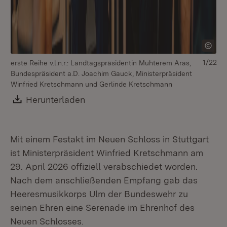
1/22
erste Reihe v.l.n.r.: Landtagspräsidentin Muhterem Aras,
Bundespräsident a.D. Joachim Gauck, Ministerpräsident
Winfried Kretschmann und Gerlinde Kretschmann
Download:
Herunterladen
(Öffnet in neuem Fenster)
Mit einem Festakt im Neuen Schloss in Stuttgart
ist Ministerpräsident Winfried Kretschmann am
29. April 2026 offiziell verabschiedet worden.
Nach dem anschließenden Empfang gab das
Heeresmusikkorps Ulm der Bundeswehr zu
seinen Ehren eine Serenade im Ehrenhof des
Neuen Schlosses.