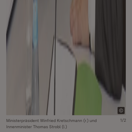
1/2
Ministerpräsident Winfried Kretschmann (r.) und
v.l
Innenminister Thomas Strobl (l.)
In