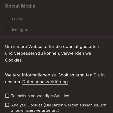
Social Media
Flickr
Instagram
LinkedIn
Um unsere Webseite für Sie optimal gestalten
Mastodon
und verbessern zu können, verwenden wir
Cookies.
Messenger
Social Wall
Weitere Informationen zu Cookies erhalten Sie in
unserer
Datenschutzerklärung
.
X / Twitter
Youtube
Technisch notwendige Cookies
Analyse-Cookies (Die Daten werden ausschließlich
Zum 
anonymisiert verarbeitet.)