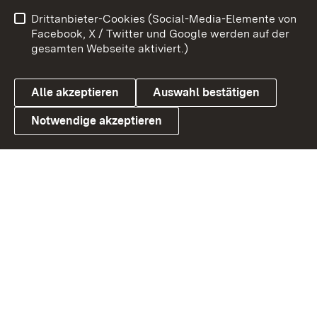
Impressum
Kontakt
Drittanbieter-Cookies (Social-Media-Elemente von
Benutzungshinweise
Barrierefreiheit
Facebook, X / Twitter und Google werden auf der
gesamten Webseite aktiviert.)
Datenschutz
Cookies
Alle akzeptieren
Auswahl bestätigen
Notwendige akzeptieren
Link zum Landesportal