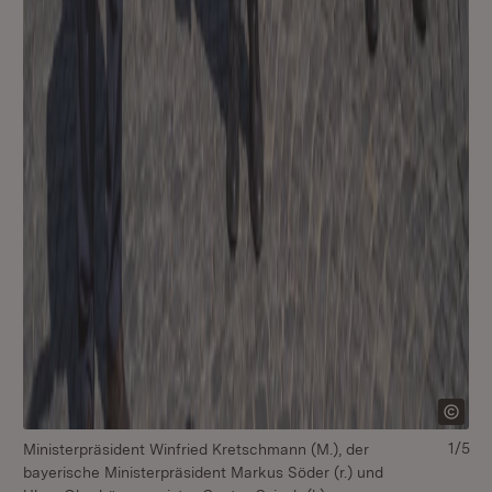
1/5
Ministerpräsident Winfried Kretschmann (M.), der
Mi
bayerische Ministerpräsident Markus Söder (r.) und
ba