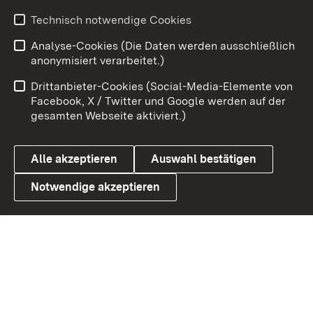
Youtube
Technisch notwendige Cookies
Analyse-Cookies (Die Daten werden ausschließlich
Zum 
anonymisiert verarbeitet.)
Impressum
Kontakt
Drittanbieter-Cookies (Social-Media-Elemente von
Benutzungshinweise
Barrierefreiheit
Facebook, X / Twitter und Google werden auf der
gesamten Webseite aktiviert.)
Datenschutz
Cookies
Alle akzeptieren
Auswahl bestätigen
Notwendige akzeptieren
Link zum Landesportal