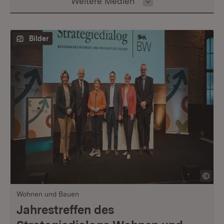
Inhalt auswählen
Weitere Medien
Bilder
Wohnen und Bauen
Jahrestreffen des