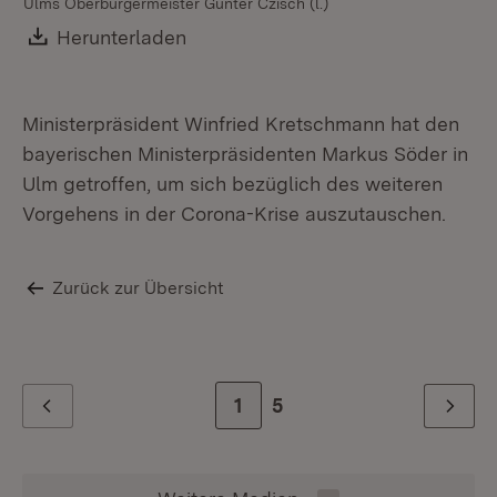
Ulms Oberbürgermeister Gunter Czisch (l.)
Download:
Herunterladen
(Öffnet in neuem Fenster)
Ministerpräsident Winfried Kretschmann hat den
bayerischen Ministerpräsidenten Markus Söder in
Ulm getroffen, um sich bezüglich des weiteren
Vorgehens in der Corona-Krise auszutauschen.
Zurück zur Übersicht
Zur Seite
1
Zur letzten Seite
5
Zurück
Weiter