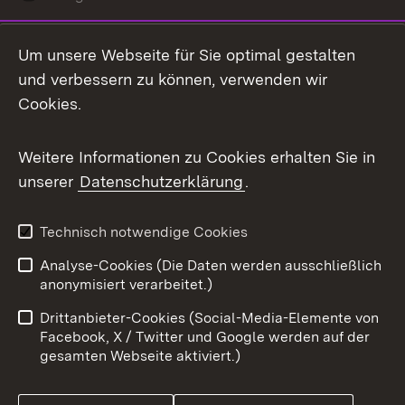
LinkedIn
Um unsere Webseite für Sie optimal gestalten
Mastodon
und verbessern zu können, verwenden wir
Cookies.
Messenger
Social Wall
Weitere Informationen zu Cookies erhalten Sie in
unserer
Datenschutzerklärung
.
X / Twitter
Youtube
Technisch notwendige Cookies
Analyse-Cookies (Die Daten werden ausschließlich
Zum 
anonymisiert verarbeitet.)
Impressum
Kontakt
Drittanbieter-Cookies (Social-Media-Elemente von
Benutzungshinweise
Barrierefreiheit
Facebook, X / Twitter und Google werden auf der
gesamten Webseite aktiviert.)
Datenschutz
Cookies