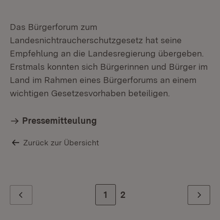
Das Bürgerforum zum
Landesnichtraucherschutzgesetz hat seine
Empfehlung an die Landesregierung übergeben.
Erstmals konnten sich Bürgerinnen und Bürger im
Land im Rahmen eines Bürgerforums an einem
wichtigen Gesetzesvorhaben beteiligen.
Pressemitteulung
Zurück zur Übersicht
Zur Seite
1
Zur letzten Seite
2
Zurück
Weiter