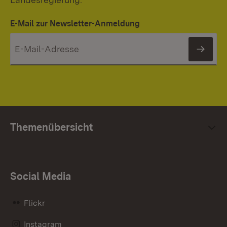
E-Mail zur Newsletter-Anmeldung
News
Themenübersicht
Social Media
Flickr
Instagram