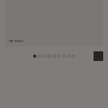
Mehr
Zu Kachel: 0
Zu Kachel: 1
Zu Kachel: 2
Zu Kachel: 3
Zu Kachel: 4
Zu Kachel: 5
Zu Kachel: 6
Zu Kachel: 7
Zu Kachel: 8