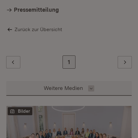
Pressemitteilung
Zurück zur Übersicht
Zur letzten Seite
1
Zurück
Weiter
Inhalt auswählen
Weitere Medien
Bilder