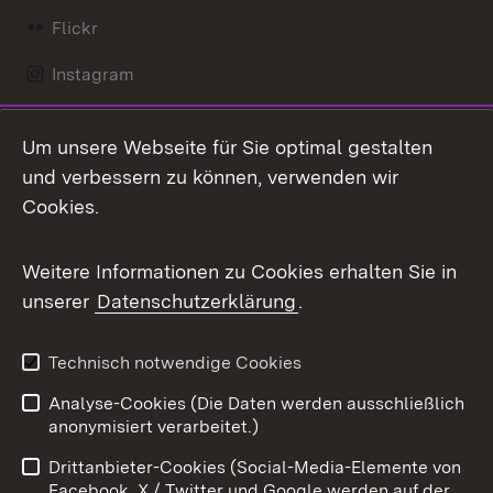
Flickr
Instagram
LinkedIn
Um unsere Webseite für Sie optimal gestalten
Mastodon
und verbessern zu können, verwenden wir
Cookies.
Messenger
Social Wall
Weitere Informationen zu Cookies erhalten Sie in
unserer
Datenschutzerklärung
.
X / Twitter
Youtube
Technisch notwendige Cookies
Analyse-Cookies (Die Daten werden ausschließlich
Zum 
anonymisiert verarbeitet.)
Impressum
Kontakt
Drittanbieter-Cookies (Social-Media-Elemente von
Benutzungshinweise
Barrierefreiheit
Facebook, X / Twitter und Google werden auf der