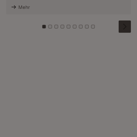
Mehr
Zu Kachel: 0
Zu Kachel: 1
Zu Kachel: 2
Zu Kachel: 3
Zu Kachel: 4
Zu Kachel: 5
Zu Kachel: 6
Zu Kachel: 7
Zu Kachel: 8