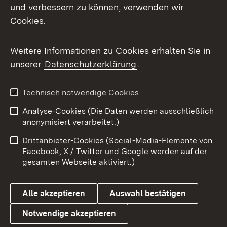
Mastodon
und verbessern zu können, verwenden wir
Cookies.
Messenger
Social Wall
Weitere Informationen zu Cookies erhalten Sie in
unserer
Datenschutzerklärung
.
X / Twitter
Youtube
Technisch notwendige Cookies
Analyse-Cookies (Die Daten werden ausschließlich
Zum 
anonymisiert verarbeitet.)
Impressum
Kontakt
Drittanbieter-Cookies (Social-Media-Elemente von
Benutzungshinweise
Barrierefreiheit
Facebook, X / Twitter und Google werden auf der
gesamten Webseite aktiviert.)
Datenschutz
Cookies
Alle akzeptieren
Auswahl bestätigen
Notwendige akzeptieren
Link zum Landesportal