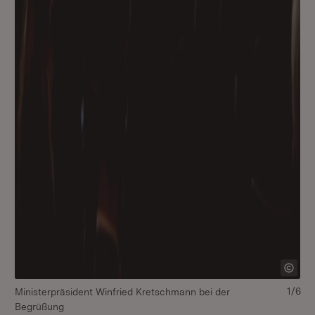
1/6
Ministerpräsident Winfried Kretschmann bei der
Begrüßung