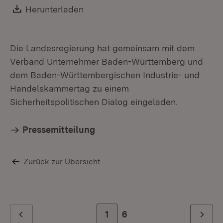
Download:
Herunterladen
(Öffnet in neuem Fenster)
Die Landesregierung hat gemeinsam mit dem
Verband Unternehmer Baden-Württemberg und
dem Baden-Württembergischen Industrie- und
Handelskammertag zu einem
Sicherheitspolitischen Dialog eingeladen.
Pressemitteilung
Zurück zur Übersicht
Zur Seite
1
Zur letzten Seite
6
Zurück
Weiter