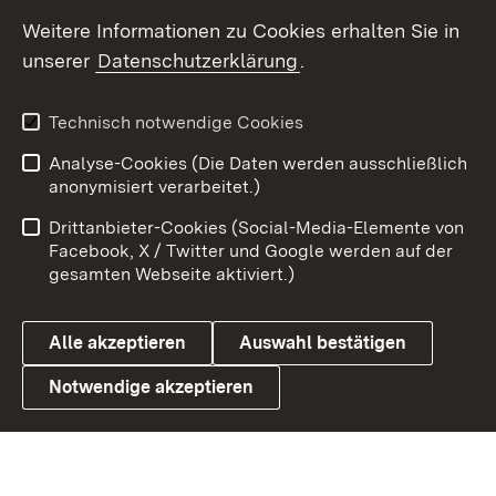
Social Wall
Weitere Informationen zu Cookies erhalten Sie in
unserer
Datenschutzerklärung
.
X / Twitter
Youtube
Technisch notwendige Cookies
Analyse-Cookies (Die Daten werden ausschließlich
Zum 
anonymisiert verarbeitet.)
Impressum
Kontakt
Drittanbieter-Cookies (Social-Media-Elemente von
Benutzungshinweise
Barrierefreiheit
Facebook, X / Twitter und Google werden auf der
gesamten Webseite aktiviert.)
Datenschutz
Cookies
Alle akzeptieren
Auswahl bestätigen
Notwendige akzeptieren
Link zum Landesportal