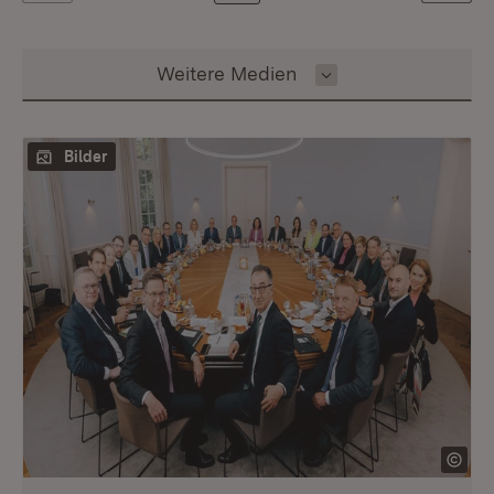
Inhalt auswählen
Weitere Medien
Bilder