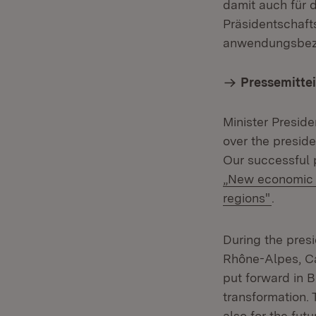
damit auch für 
Präsidentschaft
anwendungsbezo
Pressemittei
Minister Presid
over the presid
Our successful 
„New economic pe
(Öffnet
regions"
.
During the presi
Rhône-Alpes, Ca
put forward in B
transformation. 
also for the fut