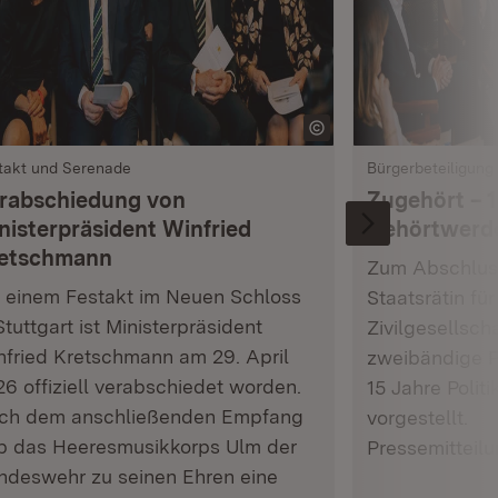
takt und Serenade
Bürgerbeteiligung
rabschiedung von
Zugehört – 1
nisterpräsident Winfried
Gehörtwerd
etschmann
Zum Abschluss
t einem Festakt im Neuen Schloss
Staatsrätin fü
Stuttgart ist Ministerpräsident
Zivilgesellsch
nfried Kretschmann am 29. April
zweibändige P
6 offiziell verabschiedet worden.
15 Jahre Polit
ch dem anschließenden Empfang
vorgestellt.
b das Heeresmusikkorps Ulm der
Pressemitteil
ndeswehr zu seinen Ehren eine