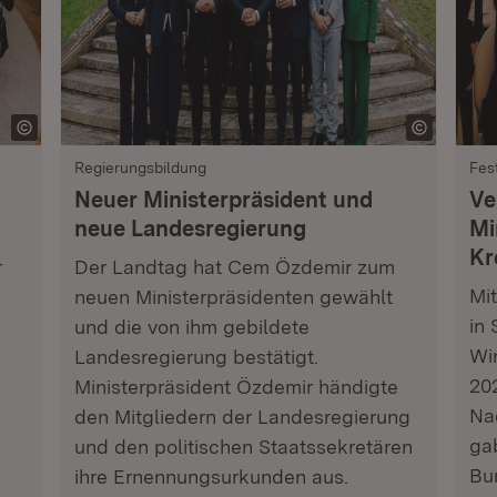
Regierungsbildung
Fes
Neuer Ministerpräsident und
Ve
neue Landesregierung
Mi
Kr
r
Der Landtag hat Cem Özdemir zum
Mi
neuen Ministerpräsidenten gewählt
in 
und die von ihm gebildete
Wi
Landesregierung bestätigt.
202
Ministerpräsident Özdemir händigte
Na
den Mitgliedern der Landesregierung
ga
und den politischen Staatssekretären
Bu
ihre Ernennungsurkunden aus.