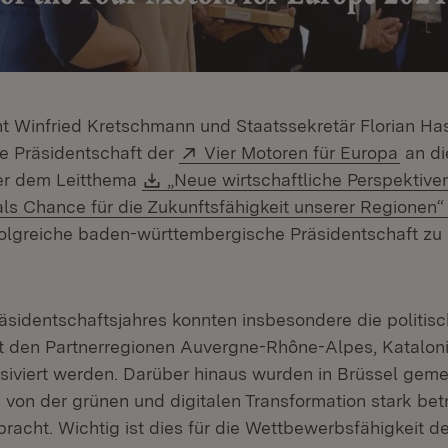
nt Winfried Kretschmann und Staatssekretär Florian H
Extern:
(Öffn
ie Präsidentschaft der
Vier Motoren für Europa
an di
Download:
er dem Leitthema
„Neue wirtschaftliche Perspektiven
als Chance für die Zukunftsfähigkeit unserer Regionen“
rfolgreiche baden-württembergische Präsidentschaft zu
sidentschaftsjahres konnten insbesondere die politis
t den Partnerregionen Auvergne-Rhône-Alpes, Katalon
siviert werden. Darüber hinaus wurden in Brüssel gem
 von der grünen und digitalen Transformation stark bet
racht. Wichtig ist dies für die Wettbewerbsfähigkeit d