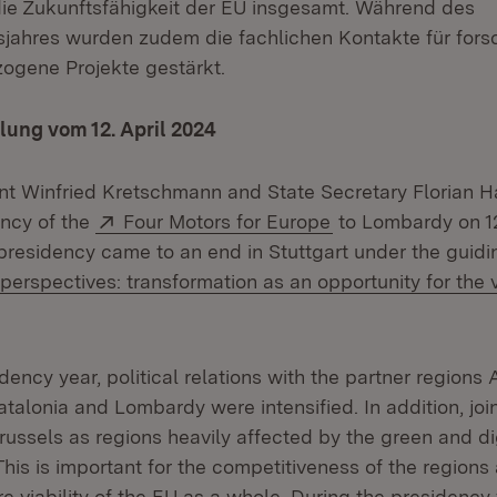
die Zukunftsfähigkeit der EU insgesamt. Während des
sjahres wurden zudem die fachlichen Kontakte für for
gene Projekte gestärkt.
lung vom 12. April 2024
ent Winfried Kretschmann and State Secretary Florian 
Extern:
(Öffnet in neuem 
ency of the
Four Motors for Europe
to Lombardy on 12
presidency came to an end in Stuttgart under the guidi
rspectives: transformation as an opportunity for the vi
 in neuem Fenster)
dency year, political relations with the partner regions
talonia and Lombardy were intensified. In addition, joi
russels as regions heavily affected by the green and di
This is important for the competitiveness of the regions
ure viability of the EU as a whole. During the presidency 