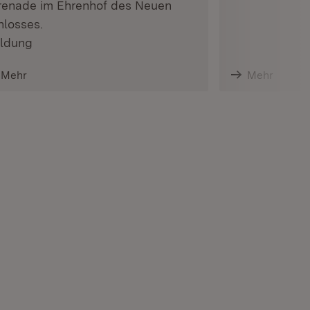
renade im Ehrenhof des Neuen
hlosses.
ldung
Mehr
Mehr