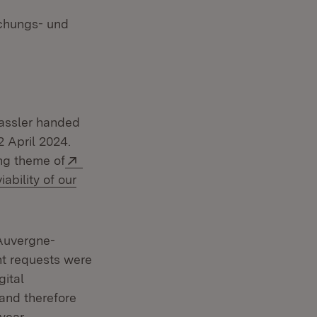
schungs- und
Hassler handed
Fenster)
 April 2024.
Extern:
ng theme of
ability of our
 Auvergne-
nt requests were
gital
 and therefore
year,