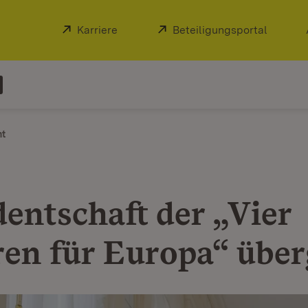
Extern:
Karriere
(Öffnet in neuem Fenster)
Extern:
Beteiligungsportal
(Öffnet
ht
dentschaft der „Vier
en für Europa“ übe