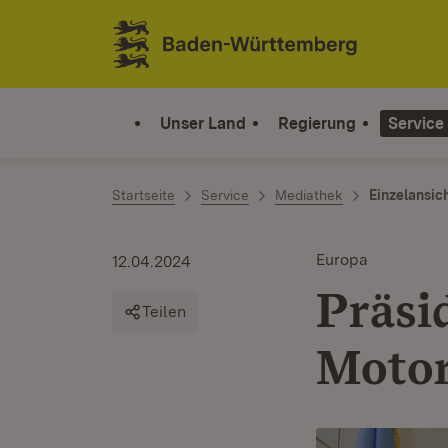
Zum Inhalt springen
Link zur Startseite
Unser Land
Regierung
Service
Startseite
Service
Mediathek
Einzelansic
Europa
12.04.2024
Präsi
Teilen
Motor