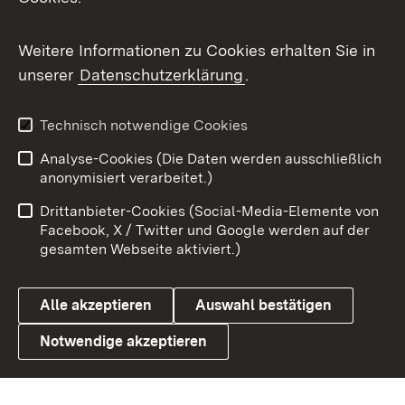
Messenger
Social Wall
Weitere Informationen zu Cookies erhalten Sie in
unserer
Datenschutzerklärung
.
X / Twitter
Youtube
Technisch notwendige Cookies
Analyse-Cookies (Die Daten werden ausschließlich
Zum 
anonymisiert verarbeitet.)
Impressum
Kontakt
Drittanbieter-Cookies (Social-Media-Elemente von
Benutzungshinweise
Barrierefreiheit
Facebook, X / Twitter und Google werden auf der
gesamten Webseite aktiviert.)
Datenschutz
Cookies
Alle akzeptieren
Auswahl bestätigen
Notwendige akzeptieren
Link zum Landesportal