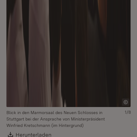
1/8
Blick in den Marmorsaal des Neuen Schlosses in
Stuttgart bei der Ansprache von Ministerpräsident
Winfried Kretschmann (im Hintergrund)
Download:
Herunterladen
(Öffnet in neuem Fenster)