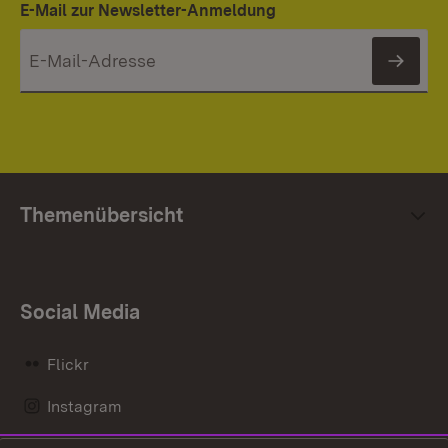
E-Mail zur Newsletter-Anmeldung
News
Themenübersicht
Social Media
Flickr
Instagram