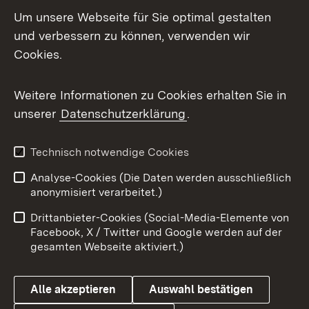
LinkedIn
Um unsere Webseite für Sie optimal gestalten
Mastodon
und verbessern zu können, verwenden wir
Cookies.
Messenger
Social Wall
Weitere Informationen zu Cookies erhalten Sie in
unserer
Datenschutzerklärung
.
X / Twitter
Youtube
Technisch notwendige Cookies
Analyse-Cookies (Die Daten werden ausschließlich
Zum 
anonymisiert verarbeitet.)
Impressum
Kontakt
Drittanbieter-Cookies (Social-Media-Elemente von
Benutzungshinweise
Barrierefreiheit
Facebook, X / Twitter und Google werden auf der
gesamten Webseite aktiviert.)
Datenschutz
Cookies
Alle akzeptieren
Auswahl bestätigen