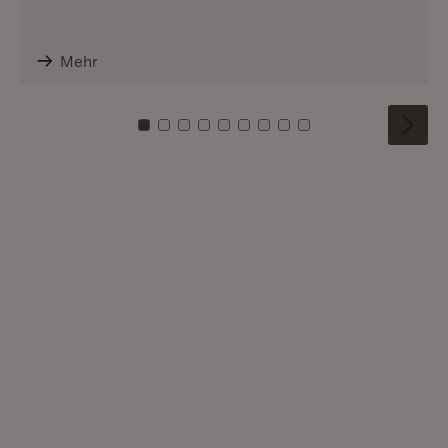
Mehr
Zu Kachel: 0
Zu Kachel: 1
Zu Kachel: 2
Zu Kachel: 3
Zu Kachel: 4
Zu Kachel: 5
Zu Kachel: 6
Zu Kachel: 7
Zu Kachel: 8