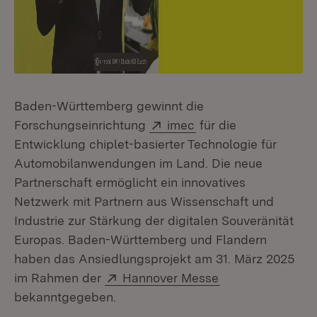
Baden-Württemberg gewinnt die
Extern:
(Öffnet in neuem Fen
Forschungseinrichtung
imec
für die
Entwicklung chiplet-basierter Technologie für
Automobilanwendungen im Land. Die neue
Partnerschaft ermöglicht ein innovatives
Netzwerk mit Partnern aus Wissenschaft und
Industrie zur Stärkung der digitalen Souveränität
Europas. Baden-Württemberg und Flandern
haben das Ansiedlungsprojekt am 31. März 2025
Extern:
(Öffnet in neuem
im Rahmen der
Hannover Messe
bekanntgegeben.