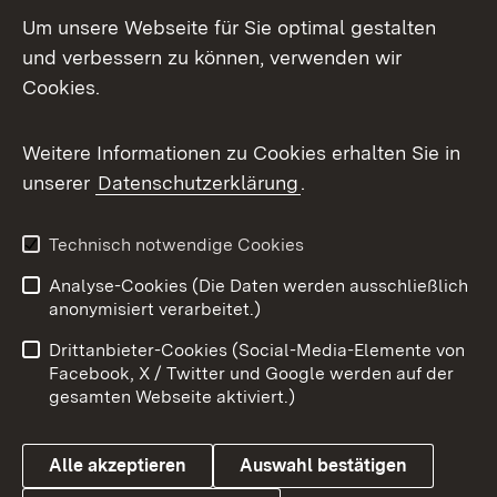
LinkedIn
Um unsere Webseite für Sie optimal gestalten
Mastodon
und verbessern zu können, verwenden wir
Cookies.
Messenger
Social Wall
Weitere Informationen zu Cookies erhalten Sie in
unserer
Datenschutzerklärung
.
X / Twitter
Youtube
Technisch notwendige Cookies
Analyse-Cookies (Die Daten werden ausschließlich
Zum 
anonymisiert verarbeitet.)
Impressum
Kontakt
Drittanbieter-Cookies (Social-Media-Elemente von
Benutzungshinweise
Barrierefreiheit
Facebook, X / Twitter und Google werden auf der
gesamten Webseite aktiviert.)
Datenschutz
Cookies
Alle akzeptieren
Auswahl bestätigen