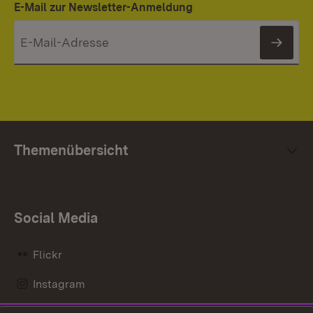
E-Mail zur Newsletter-Anmeldung
News
Themenübersicht
Social Media
Flickr
Instagram