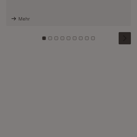
Mehr
Zu Kachel: 0
Zu Kachel: 1
Zu Kachel: 2
Zu Kachel: 3
Zu Kachel: 4
Zu Kachel: 5
Zu Kachel: 6
Zu Kachel: 7
Zu Kachel: 8