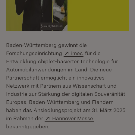
Baden-Württemberg gewinnt die
Extern:
(Öffnet in neuem Fen
Forschungseinrichtung
imec
für die
Entwicklung chiplet-basierter Technologie für
Automobilanwendungen im Land. Die neue
Partnerschaft ermöglicht ein innovatives
Netzwerk mit Partnern aus Wissenschaft und
Industrie zur Stärkung der digitalen Souveränität
Europas. Baden-Württemberg und Flandern
haben das Ansiedlungsprojekt am 31. März 2025
Extern:
(Öffnet in neuem
im Rahmen der
Hannover Messe
bekanntgegeben.